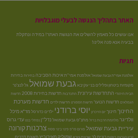
האתר בתהליך הנגשה לבעלי מוגבלויות
אנו עושים כל מאמץ להשלים את הנגשת האתר! במידה ונתקלת
בבעיה אנא פנה אלינו!
תגיות
איכות הסביבה
אולפנת אמי''ת
בחירות
אולפנת אמי"ת גבעת שמואל
בחירות
גבעת שמואל
בני עקיבא
גל לנצ'נר
מקומיות
ביטחון ופלילים
התחדשות עירונית
חדשות בחירות 2008
הבית היהודי
התנדבות
חדשות
חדשות מערכת
חדשות הנוער
חדשות ילדים
הגמלאים
חדשות הספורט
יוסי ברודני
החינוך
מיכל
חינוך
מד"א
ילדים
כדורסל
יום הזיכרון
וולדיגר
נדל''ן
עדי גרוס
מתנ"ס גבעת שמואל
מלחמת חרבות ברזל
נפתלי בנט
צרכנות
קורונה
עיריית גבעת שמואל
פסח
פורום פו"פ
פינוי בינוי
רונית לב
שמוליק מאירוביץ
תאונת דרכים
שכונת גיורא
קניון הגבעה
רווקות