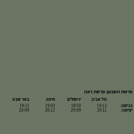
פרשת השבוע: פרשת ראה
תל אביב
ירושלים
חיפה
באר שבע
כניסה:
19:12
18:50
19:03
19:11
יציאה:
20:11
20:09
20:12
20:09