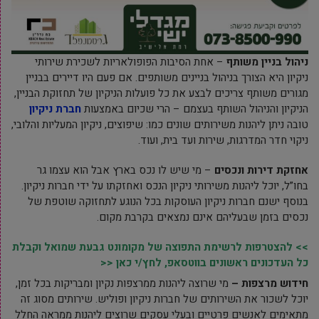
ניהול בניין משותף
– אחת הסיבות הפופולאריות לשכירת שירותי
ניקיון היא הצורך בניהול בניינים משותפים. אם פעם היו דיירים בבניין
מגורים משותף צריכים לבצע את כל פועלות הניקיון של תחזוקת הבניין,
הניקיון והניהול השותף בעצמם – הרי שכיום באמצעות
חברת ניקיון
טובה ניתן ליהנות משירותים שונים כמו: שיפוצים, ניקיון המעליות והלובי,
ניקוי חדר המדרגות, שירות ועד בית, ועוד.
אחזקת דירות ונכסים
– מי שיש לו נכס בארץ אבל הוא עצמו גר
בחו”ל, יוכל ליהנות משירותי ניקיון הנכס ואחזקתו על ידי חברות ניקיון.
בנוסף ישנם חברות ניקיון העוסקות בכל הנוגע לתחזוקה שוטפת של
נכסים בזמן שבעליהם אינם נמצאים בקרבת מקום.
>> להצטרפות לרשימת התפוצה של מקומונט גבעת שמואל וקבלת
כל העדכונים ראשונים בווטסאפ, לחץ/י כאן <<
חידוש מרצפות –
מי שרוצה ליהנות ממרצפות נקיון ומבריקות בכל זמן,
יוכל לשכור את השירותים של חברות ניקיון ופוליש. שירותים מסוג זה
מתאימים לאנשים פרטיים ובעלי עסקים שרוצים ליהנות ממראה החלל