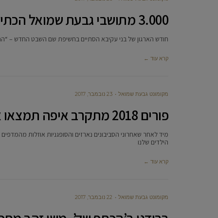
3.000 מתושבי גבעת שמואל הכתירו את השבט החדש של בני עקיבא:’הנני’
חודש הארגון של בני עקיבא הסתיים בחשיפת שם השבט החדש – “הנני” 3,000 מתושבי גבעת שמואל הגיעו לתהלוכה ששיאה
קרא עוד ←
מקומונט גבעת שמואל
23 נובמבר, 2017
פורים 2018 מתקרב איפה תמצאו את התחפושות הכי שוות
מיד לאחר שאחרוני הסביבונים נארזים והסופגניות אוזלות מהמדפים
הילדים שלנו
קרא עוד ←
מקומונט גבעת שמואל
22 נובמבר, 2017