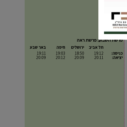
פרשת השבוע: פרשת ראה
תל אביב
ירושלים
חיפה
באר שבע
כניסה:
19:12
18:50
19:03
19:11
יציאה:
20:11
20:09
20:12
20:09