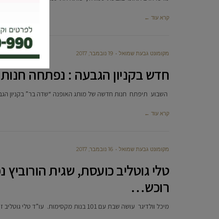
קרא עוד ←
מקומונט גבעת שמואל
19 נובמבר, 2017
חדש בקניון הגבעה : נפתחה חנות
השבוע תיפתח חנות חדשה של מותג האופנה “שדה בר” בקניון הגבעה 
קרא עוד ←
מקומונט גבעת שמואל
16 נובמבר, 2017
טלי גוטליב כועסת, שגית הורוביץ
רוכש…
מיכל וולדיגר עושה שבת עם 101 בנות מקסימות. עו”ד טלי גוטליב זועמת על הדרת גברים וקוד לבוש של הכנסת ואורנה