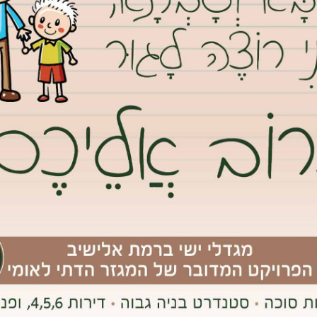
י חודש האזרח הוותיק בגבעת שמואל
רף במלוא עוזו. רוחות וגשמים. וכשבחוץ סוער – בפנים היה חם.
י ריצוף, במקום הבלטות הישנות והדהויות מתקינים רצפה חדשה
צים המובילים שילוו את תכנית