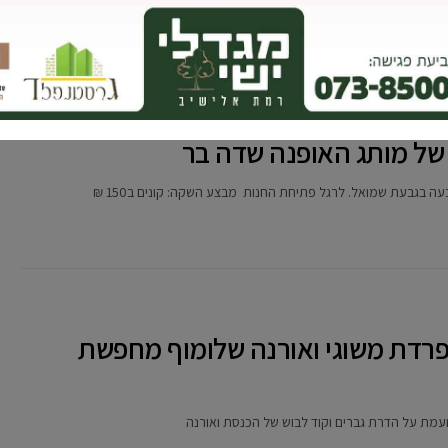
 של מותג האופנה שדה בר
בגבעת שמואל. לרגל פתיחת החנות מבצע השקה: קונים ב150 ₪
 נפרדת משוגי ואורנה שלומוף מחפשת