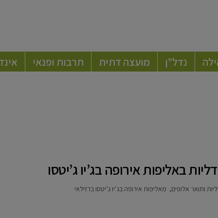
ילה
נדל”ן
מועצה דתית
תרבות ופנאי
אינד
יות באליפות אירופה בג’יו ג’יטסו