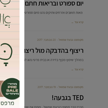
יום ספורט ובריאות חתם את אירוע
מאות תושבים אזרחים וותיקים נהנו מיום ספורטיבי במיוחד. הגיע החו
קרא עוד ←
מקומונט גבעת שמואל
20 נובמבר, 2017
ריצוף בהדבקה מול ריצוף מחדש
במהלך שיפוץ מקיף בדירה או בבית פרטי נהוג לבצע גם החלפת אריח
קרא עוד ←
מקומונט גבעת שמואל
19 נובמבר, 2017
TED בגבעה!
מרכז הרב תחומי בגבעת שמואל, פותח את שנת הלימודים בערב הרצאות מרתק בסגנוןTED בו ישתתפו מיטב המר