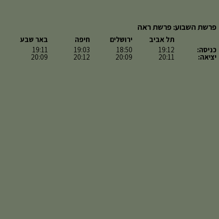
פרשת השבוע: פרשת ראה
תל אביב
ירושלים
חיפה
באר שבע
כניסה:
19:12
18:50
19:03
19:11
יציאה:
20:11
20:09
20:12
20:09