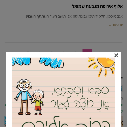
אלוף אירופה מגבעת שמואל
אגם אוכמן, תלמיד תיכון גבעת שמואל ותושב העיר השתתף השבוע
קרא עוד ←
×
7
6
5
4
3
2
1
שיתוף
Twitter
Facebook
הדפסה
אימייל
פרסומת
>> להצטרפות לרשימת התפוצה של מקומונט גבעת שמואל וקבלת
כל העדכונים ראשונים בווטסאפ, לחץ/י כאן <<