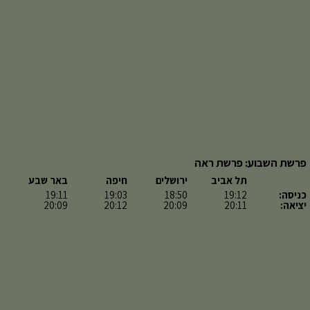
פרשת השבוע: פרשת ראה
תל אביב
ירושלים
חיפה
באר שבע
כניסה:
19:12
18:50
19:03
19:11
יציאה:
20:11
20:09
20:12
20:09