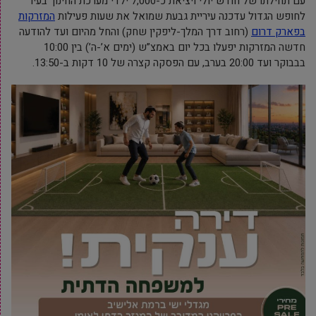
עם תחילתו של חודש יולי ויציאת כ-7,000 ילדי מערכת החינוך בעיר
לחופש הגדול עדכנה עיריית גבעת שמואל את שעות פעילות
המזרקות
בפארק דרום
(רחוב דרך המלך-ליפקין שחק) והחל מהיום ועד להודעה
חדשה המזרקות יפעלו בכל יום באמצ”ש (ימים א’-ה’) בין 10:00
בבבוקר ועד 20:00 בערב, עם הפסקה קצרה של 10 דקות ב-13:50.