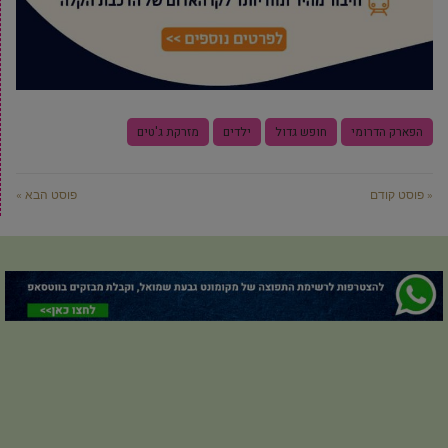
הפארק הדרומי
חופש גדול
ילדים
מזרקת ג'טים
« פוסט קודם
פוסט הבא »