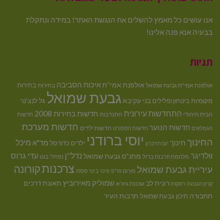
אנו עושים כל מאמץ להשלים את הנגשת האתר! במידה ונתקלת
בבעיה אנא פנה אלינו!
תגיות
איכות הסביבה
אולפנת אמי''ת
בחירות
אולפנת אמי"ת גבעת שמואל
בחירות
גבעת שמואל
בני עקיבא
גל לנצ'נר
מקומיות
ביטחון ופלילים
התחדשות עירונית
חדשות בחירות 2008
הבית היהודי
התנדבות
חדשות
חדשות מערכת
חדשות הנוער
חדשות ילדים
הגמלאים
חדשות הספורט
יוסי ברודני
החינוך
מיכל
חינוך
מד"א
ילדים
כדורסל
יום הזיכרון
וולדיגר
נדל''ן
עדי גרוס
מתנ"ס גבעת שמואל
מלחמת חרבות ברזל
נפתלי בנט
צרכנות
קורונה
עיריית גבעת שמואל
פסח
פורום פו"פ
פינוי בינוי
רונית לב
שמוליק מאירוביץ
תאונת דרכים
שכונת גיורא
קניון הגבעה
רווקות
תחבורה
תיכון גבעת שמואל
תרבות העיר