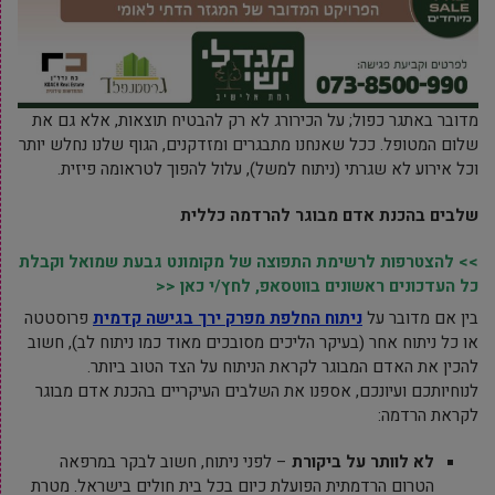
מדובר באתגר כפול; על הכירורג לא רק להבטיח תוצאות, אלא גם את
שלום המטופל. ככל שאנחנו מתבגרים ומזדקנים, הגוף שלנו נחלש יותר
וכל אירוע לא שגרתי (ניתוח למשל), עלול להפוך לטראומה פיזית.
שלבים בהכנת אדם מבוגר להרדמה כללית
>> להצטרפות לרשימת התפוצה של מקומונט גבעת שמואל וקבלת
כל העדכונים ראשונים בווטסאפ, לחץ/י כאן <<
בין אם מדובר על
ניתוח החלפת מפרק ירך בגישה קדמית
פרוסטטה
או כל ניתוח אחר (בעיקר הליכים מסובכים מאוד כמו ניתוח לב), חשוב
להכין את האדם המבוגר לקראת הניתוח על הצד הטוב ביותר.
לנוחיותכם ועיונכם, אספנו את השלבים העיקריים בהכנת אדם מבוגר
לקראת הרדמה:
לא לוותר על ביקורת
– לפני ניתוח, חשוב לבקר במרפאה
הטרום הרדמתית הפועלת כיום בכל בית חולים בישראל. מטרת