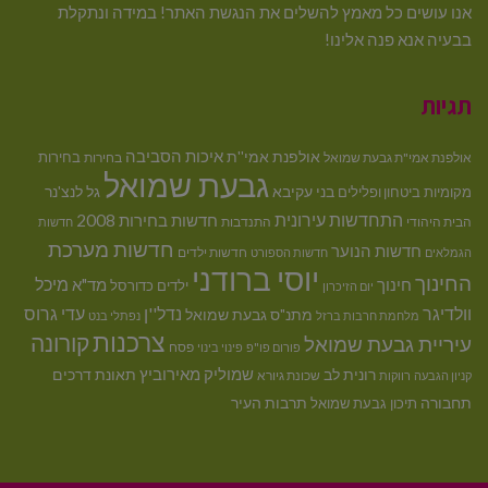
אנו עושים כל מאמץ להשלים את הנגשת האתר! במידה ונתקלת
בבעיה אנא פנה אלינו!
תגיות
איכות הסביבה
אולפנת אמי''ת
בחירות
אולפנת אמי"ת גבעת שמואל
בחירות
גבעת שמואל
בני עקיבא
גל לנצ'נר
מקומיות
ביטחון ופלילים
התחדשות עירונית
חדשות בחירות 2008
הבית היהודי
התנדבות
חדשות
חדשות מערכת
חדשות הנוער
חדשות ילדים
הגמלאים
חדשות הספורט
יוסי ברודני
החינוך
מיכל
חינוך
מד"א
ילדים
כדורסל
יום הזיכרון
וולדיגר
נדל''ן
עדי גרוס
מתנ"ס גבעת שמואל
מלחמת חרבות ברזל
נפתלי בנט
צרכנות
קורונה
עיריית גבעת שמואל
פסח
פורום פו"פ
פינוי בינוי
רונית לב
שמוליק מאירוביץ
תאונת דרכים
שכונת גיורא
קניון הגבעה
רווקות
תחבורה
תיכון גבעת שמואל
תרבות העיר