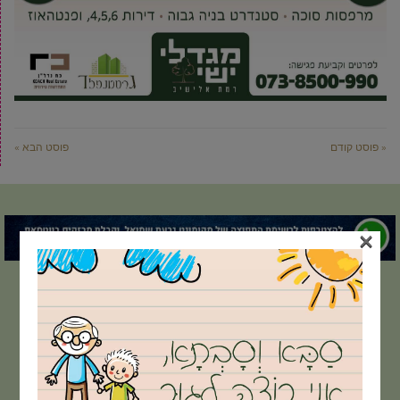
« פוסט קודם
פוסט הבא »
×