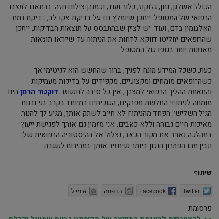
הכולל אשלגן, נתן, גלוקוז, כלור ועוד, וכמובן צילום חזה. בהתאם למצבו
הרפואי של המטופל, ייתכן שיומלץ גם על בדיקת אקו לב, בדיקת רמת
האלבומין בדם, ועוד. יש לציין שבהתבסס על תוצאות הבדיקות, ייתכן
שהרופאים יחליטו דווקא לדחות את הניתוח עד שייראו תוצאות
מאוזנות יותר בגופו של המטופל.
כעת, כשכל המידע מונח לפניך, ברור שהחשש הוא לגיטימי אך
כשהרופאים מומחים ומקצועיים, מקפידים על בדיקות מעמיקות
והתאמת ההליך הרפואי למצבך, אין כל סיבה לחשוש.
דוקטור הרמן
הינו
מומחה לניתוחי החלפות מפרקים, השכיחים במיוחד בקרב בני ובנות
הגיל השלישי. הפחד מהניתוח לא חייב לשתק אותך, מגיע לך להנות
מאיכות חיים גבוהה וללא כאבים. אני מזמין גם אותך לפגישת ייעוץ
במהלכה נאתר את מקור הכאב, נצלול אל ההיסטוריה הרפואית שלך
ונבין מהו הפתרון הנכון ביותר שיחזיר אותך במהירות לשגרה.
שיתוף
Twitter
Facebook
הדפסה
אימייל
פרסומת
>> להצטרפות לרשימת התפוצה של מקומונט גבעת שמואל וקבלת