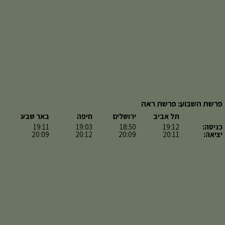
פרשת השבוע: פרשת ראה
תל אביב
ירושלים
חיפה
באר שבע
כניסה:
19:12
18:50
19:03
19:11
יציאה:
20:11
20:09
20:12
20:09