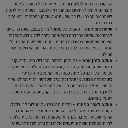
הביקורת הזו היא לגלות בעיות בריאותיות של מועמד לניתוח;
סיבה אחת היא להתאים את ההרדמה למצבו, השנייה היא לנסות
לשפר את המצב שלו כך שכשיגיע לשולחן הניתוחים, הוא יהיה
במצב יציב.
שיטת ההרדמה
– כאמור, כל מטופל מגיע במצב שונה כך שיש
לבחור את שיטת ההרדמה המתאימה ביותר לכל אדם, למחלות
השונות שפוגעות במערכות חיוניות שונות ומשפיעות אחרת על
הגוף. כך, על המרדם להבין מהי שיטת ההרדמה המדויקת עבור
החולה.
מעקב בזמן אמת
– גם בזמן הניתוח, המרדים ממשיך לעקוב
באופן שוטף על תפקוד הגוף, עם דגש על תהליכים חיוניים; לב,
נשימה וכלי דם. על אחת כמה וכמה המעקב הזה קריטי
כשהמנותח מבוגר, או יותר נכון בגיל השלישי. הגוף ממילא עייף
ומותש, ואפילו חלש יותר, כך שהעירנות למצבו היא קריטית!
לאורך התהליך כולו יבצע המרדים בדיקות, יעקוב אחר נתונים,
ויפעל בהתאם.
מעקב לאחר הניתוח
– חולים מבוגרים עם מחלות לב ובכלל,
זקוקים למעקב צמוד לאחר הניתוח גם אחרי שייצאו מחדר
ההתאוששות. הסיבה לכך היא שכאמור, הרדמה כללית עלולה
להיות מסוכנת אם לא ניגשים אליה נכון והיא יכולה להשפיע