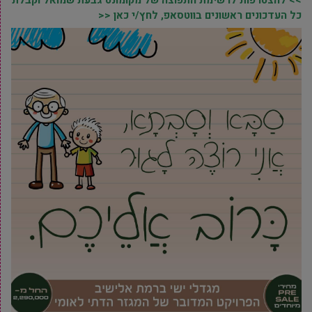
כל העדכונים ראשונים בווטסאפ, לחץ/י כאן <<