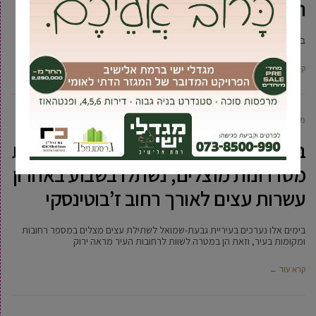
הנחות, מבצעים ומתנות
במסגרת חגיגות שנה לקניון
קרא עוד ←
מקומונט גבעת שמואל
7 יולי, 2009
במסגרת המגמה לשיפור פני העיר ויצירת
מסדרונות מוצלים, נשתלו בשבוע באחרון
עשרות עצים לאורך רחוב ז’בוטינסקי
בימים אלו נערכים בעיריית גבעת-שמואל לשתילת עצים מצלים במספר רחובות
ומקומות בעיר, וזאת הן במטרה לשוות לרחובות העיר מראה ירוק
קרא עוד ←