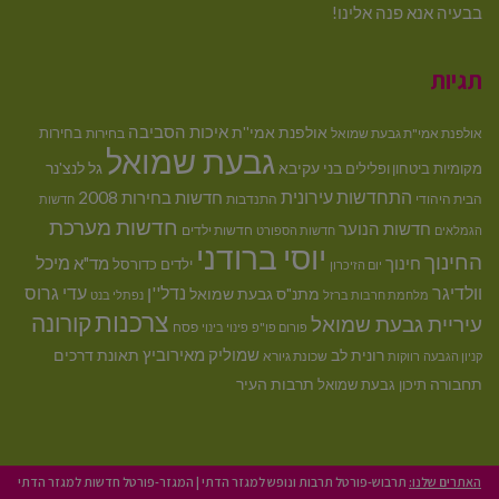
בבעיה אנא פנה אלינו!
תגיות
איכות הסביבה
אולפנת אמי''ת
בחירות
אולפנת אמי"ת גבעת שמואל
בחירות
גבעת שמואל
בני עקיבא
גל לנצ'נר
מקומיות
ביטחון ופלילים
התחדשות עירונית
חדשות בחירות 2008
הבית היהודי
התנדבות
חדשות
חדשות מערכת
חדשות הנוער
חדשות ילדים
הגמלאים
חדשות הספורט
יוסי ברודני
החינוך
מיכל
חינוך
מד"א
ילדים
כדורסל
יום הזיכרון
וולדיגר
נדל''ן
עדי גרוס
מתנ"ס גבעת שמואל
מלחמת חרבות ברזל
נפתלי בנט
צרכנות
קורונה
עיריית גבעת שמואל
פסח
פורום פו"פ
פינוי בינוי
רונית לב
שמוליק מאירוביץ
תאונת דרכים
שכונת גיורא
קניון הגבעה
רווקות
תחבורה
תיכון גבעת שמואל
תרבות העיר
האתרים שלנו:
תרבוש-פורטל תרבות ונופש למגזר הדתי
|
המגזר-פורטל חדשות למגזר הדתי