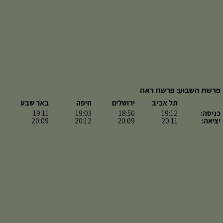
פרשת השבוע: פרשת ראה
תל אביב
ירושלים
חיפה
באר שבע
כניסה:
19:12
18:50
19:03
19:11
יציאה:
20:11
20:09
20:12
20:09