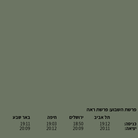
פרשת השבוע: פרשת ראה
תל אביב
ירושלים
חיפה
באר שבע
כניסה:
19:12
18:50
19:03
19:11
יציאה:
20:11
20:09
20:12
20:09