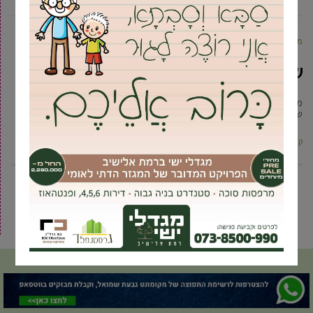
מקומונט גבעת שמואל
11 נובמבר, 2010
שיפור קו 69 של קווים
משרד התחבורה וחברת קווים נענו לבקשת ראש העיר יוסי ברודני והמיניבוסים
שעד כה היווה את כלי התחבורה בקו 69 מקרית
קרא עוד ←
5
4
3
2
1