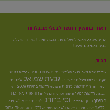
האתר בתהליך הנגשה לבעלי מוגבלויות
אנו עושים כל מאמץ להשלים את הנגשת האתר! במידה ונתקלת
בבעיה אנא פנה אלינו!
תגיות
איכות הסביבה
אולפנת אמי''ת
בחירות
אולפנת אמי"ת גבעת שמואל
בחירות
גבעת שמואל
בני עקיבא
גל לנצ'נר
מקומיות
ביטחון ופלילים
התחדשות עירונית
חדשות בחירות 2008
הבית היהודי
התנדבות
חדשות
חדשות מערכת
חדשות הנוער
חדשות ילדים
הגמלאים
חדשות הספורט
יוסי ברודני
החינוך
מיכל
חינוך
מד"א
ילדים
כדורסל
יום הזיכרון
וולדיגר
נדל''ן
עדי גרוס
מתנ"ס גבעת שמואל
מלחמת חרבות ברזל
נפתלי בנט