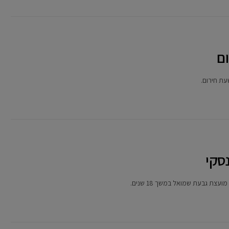
ם
ת חירום.
סקי
ת גבעת שמואל במשך 18 שנים.