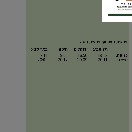
פרשת השבוע: פרשת ראה
תל אביב
ירושלים
חיפה
באר שבע
כניסה:
19:12
18:50
19:03
19:11
יציאה:
20:11
20:09
20:12
20:09