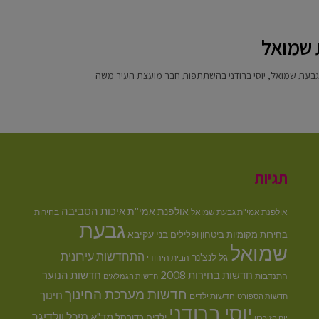
 שמואל
 גבעת שמואל, יוסי ברודני בהשתתפות חבר מועצת העיר משה
תגיות
איכות הסביבה
אולפנת אמי''ת
אולפנת אמי"ת גבעת שמואל
בחירות
גבעת
בני עקיבא
בחירות מקומיות
ביטחון ופלילים
שמואל
התחדשות עירונית
גל לנצ'נר
הבית היהודי
חדשות בחירות 2008
חדשות הנוער
התנדבות
חדשות הגמלאים
חדשות מערכת החינוך
חינוך
חדשות ילדים
חדשות הספורט
יוסי ברודני
מיכל וולדיגר
מד"א
ילדים
כדורסל
יום הזיכרון