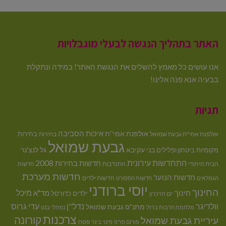
האתר בתהליך הנגשה לבעלי מוגבלויות
אנו עושים כל מאמץ להשלים את הנגשת האתר! במידה ונתקלת
בבעיה אנא פנה אלינו!
תגיות
איכות הסביבה
אולפנת אמי''ת
בחירות
אולפנת אמי"ת גבעת שמואל
בחירות
גבעת שמואל
בני עקיבא
גל לנצ'נר
מקומיות
ביטחון ופלילים
התחדשות עירונית
חדשות בחירות 2008
הבית היהודי
התנדבות
חדשות
חדשות מערכת
חדשות הנוער
חדשות ילדים
הגמלאים
חדשות הספורט
יוסי ברודני
החינוך
מיכל
חינוך
מד"א
ילדים
כדורסל
יום הזיכרון
וולדיגר
נדל''ן
עדי גרוס
מתנ"ס גבעת שמואל
מלחמת חרבות ברזל
נפתלי בנט
צרכנות
קורונה
עיריית גבעת שמואל
פסח
פורום פו"פ
פינוי בינוי