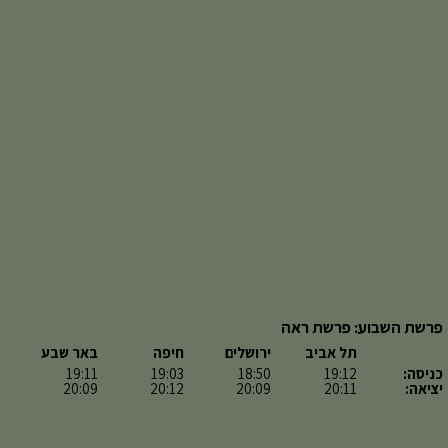
פרשת השבוע: פרשת ראה
תל אביב
ירושלים
חיפה
באר שבע
כניסה:
19:12
18:50
19:03
19:11
יציאה:
20:11
20:09
20:12
20:09