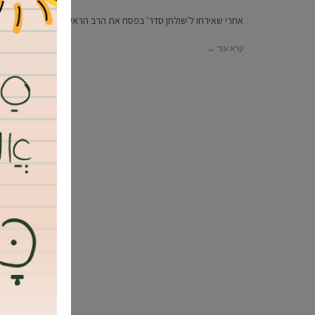
אחרי שאירחו ל'שולחן סדר' בפסח את הרב הראשי לישראל הרב יונה 
קרא עוד ←