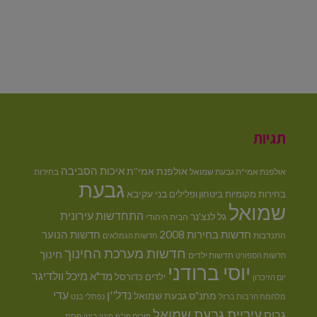
תגיות
איכות הסביבה
אולפנת אמי''ת
אולפנת אמי"ת גבעת שמואל
בחירות
גבעת
בני עקיבא
בחירות מקומיות
ביטחון ופלילים
שמואל
התחדשות עירונית
גל לנצ'נר
הבית היהודי
חדשות בחירות 2008
חדשות הנוער
התנדבות
חדשות הגמלאים
חדשות מערכת החינוך
חינוך
חדשות ילדים
חדשות הספורט
יוסי ברודני
מיכל וולדיגר
מד"א
ילדים
כדורסל
יום הזיכרון
נדל''ן
עדי
מתנ"ס גבעת שמואל
מלחמת חרבות ברזל
נפתלי בנט
עיריית גבעת שמואל
גרוס
פסח
פורום פו"פ
פינוי בינוי