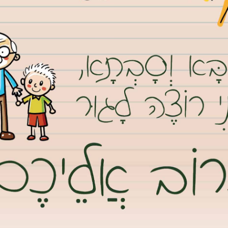
מצגר ונטעו עם יו"ר הקרן הקיימת לישראל אפי שטנצלר