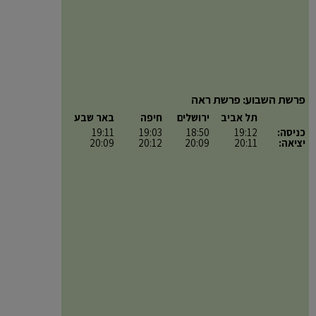
פרשת השבוע: פרשת ראה
תל אביב
ירושלים
חיפה
באר שבע
כניסה:
19:12
18:50
19:03
19:11
יציאה:
20:11
20:09
20:12
20:09