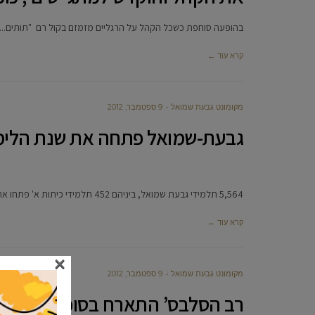
בהופעה סוחפת כשכל הקהל על הרגליים מזמזם בקול רם "תותים...תות
קרא עוד ←
מקומונט גבעת שמואל
9 ספטמבר, 2012
גבעת-שמואל פתחה את שנת הלימ
5,564 תלמידי גבעת שמואל, ביניהם 452 תלמידי כיתות א' פתחו את שנת הלימודים תשע"ג. כמיטב המסורת זו השנה הרביעית
קרא עוד ←
×
מקומונט גבעת שמואל
9 ספטמבר, 2012
רב הסלבס’ התארח בסוכת ילדי ‘גן 