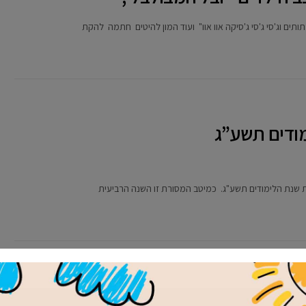
ים וג'סי ג'סי ג'סיקה אוו אוו" ועוד המון להיטים חתמה להקת
ודים תשע”ג
ירוק בטבע’ בקריית אונו