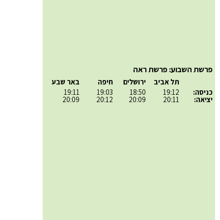
פרשת השבוע: פרשת ראה
תל אביב
ירושלים
חיפה
באר שבע
כניסה:
19:12
18:50
19:03
19:11
יציאה:
20:11
20:09
20:12
20:09