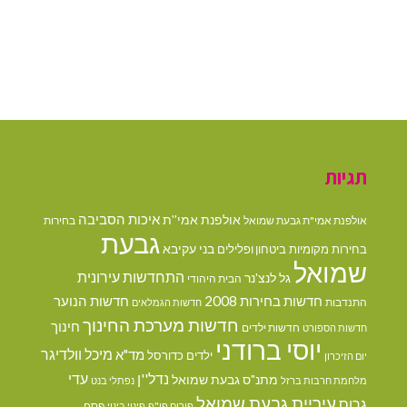
תגיות
איכות הסביבה
אולפנת אמי''ת
אולפנת אמי"ת גבעת שמואל
בחירות
גבעת
בני עקיבא
בחירות מקומיות
ביטחון ופלילים
שמואל
התחדשות עירונית
גל לנצ'נר
הבית היהודי
חדשות בחירות 2008
חדשות הנוער
התנדבות
חדשות הגמלאים
חדשות מערכת החינוך
חינוך
חדשות ילדים
חדשות הספורט
יוסי ברודני
מיכל וולדיגר
מד"א
ילדים
כדורסל
יום הזיכרון
נדל''ן
עדי
מתנ"ס גבעת שמואל
מלחמת חרבות ברזל
נפתלי בנט
עיריית גבעת שמואל
גרוס
פסח
פורום פו"פ
פינוי בינוי