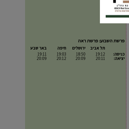
פרשת השבוע: פרשת ראה
תל אביב
ירושלים
חיפה
באר שבע
כניסה:
19:12
18:50
19:03
19:11
יציאה:
20:11
20:09
20:12
20:09