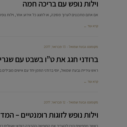
וילות נופש עם בריכה חמה
אם אתם מתכננים לערוך מסיבה, או לחגוג כל אירוע אחר, וילות נופ
קרא עוד ←
מקומונט גבעת שמואל
13 פברואר, 2017
ברודני חגג את ט”ו בשבט עם שגרי
ראש עיריית גבעת שמואל, יוסי ברודני הוזמן יחד עם אישים מובילים 
קרא עוד ←
מקומונט גבעת שמואל
12 פברואר, 2017
וילות נופש לזוגות רומנטיים – המ
כאשר מחפשים היכן להעביר את החופשה הקרובה בוודאי שעולים ברא