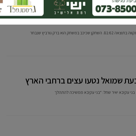
ליגת בתי הכנסת הארצית
וא ברק גורביץ שנבחר
”ל בני עקיבא יאיר שחל: “בני עקיבא ממשיכה להתהלך