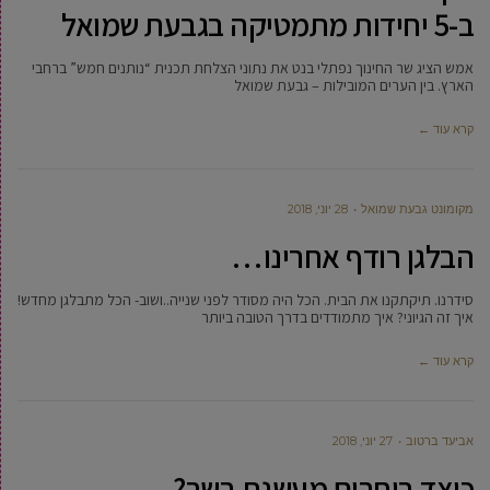
ב-5 יחידות מתמטיקה בגבעת שמואל
אמש הציג שר החינוך נפתלי בנט את נתוני הצלחת תכנית “נותנים חמש” ברחבי
הארץ. בין הערים המובילות – גבעת שמואל
קרא עוד ←
מקומונט גבעת שמואל
28 יוני, 2018
הבלגן רודף אחרינו…
סידרנו. תיקתקנו את הבית. הכל היה מסודר לפני שנייה..ושוב- הכל מתבלגן מחדש!
איך זה הגיוני? איך מתמודדים בדרך הטובה ביותר
קרא עוד ←
אביעד ברטוב
27 יוני, 2018
כיצד בוחרים מעשנת בשר?