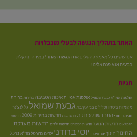
האתר בתהליך הנגשה לבעלי מוגבלויות
אנו עושים כל מאמץ להשלים את הנגשת האתר! במידה ונתקלת
בבעיה אנא פנה אלינו!
תגיות
איכות הסביבה
אולפנת אמי''ת
בחירות
אולפנת אמי"ת גבעת שמואל
בחירות
גבעת שמואל
בני עקיבא
גל לנצ'נר
מקומיות
ביטחון ופלילים
התחדשות עירונית
חדשות בחירות 2008
הבית היהודי
התנדבות
חדשות
חדשות מערכת
חדשות הנוער
חדשות ילדים
הגמלאים
חדשות הספורט
יוסי ברודני
החינוך
מיכל
חינוך
מד"א
ילדים
כדורסל
יום הזיכרון