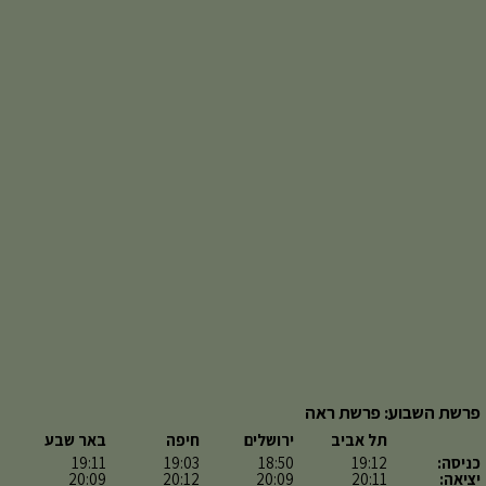
פרשת השבוע: פרשת ראה
תל אביב
ירושלים
חיפה
באר שבע
כניסה:
19:12
18:50
19:03
19:11
יציאה:
20:11
20:09
20:12
20:09