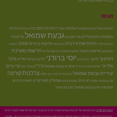
בבעיה אנא פנה אלינו!
תגיות
איכות הסביבה
אולפנת אמי''ת
בחירות
אולפנת אמי"ת גבעת שמואל
בחירות
גבעת שמואל
בני עקיבא
גל לנצ'נר
מקומיות
ביטחון ופלילים
התחדשות עירונית
חדשות בחירות 2008
הבית היהודי
התנדבות
חדשות
חדשות מערכת
חדשות הנוער
חדשות ילדים
הגמלאים
חדשות הספורט
יוסי ברודני
החינוך
מיכל
חינוך
מד"א
ילדים
כדורסל
יום הזיכרון
וולדיגר
נדל''ן
עדי גרוס
מתנ"ס גבעת שמואל
מלחמת חרבות ברזל
נפתלי בנט
צרכנות
קורונה
עיריית גבעת שמואל
פסח
פורום פו"פ
פינוי בינוי
רונית לב
שמוליק מאירוביץ
תאונת דרכים
שכונת גיורא
קניון הגבעה
רווקות
תחבורה
תיכון גבעת שמואל
תרבות העיר
האתרים שלנו:
תרבוש-פורטל תרבות ונופש למגזר הדתי
|
המגזר-פורטל חדשות למגזר הדתי
|
מודיעין
|
מדינט – פורטל בריאות ורווחה
|
החדשות הטובות בישראל
|
רמת גן
|
בת ים - חולון
|