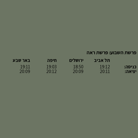
פרשת השבוע: פרשת ראה
תל אביב
ירושלים
חיפה
באר שבע
כניסה:
19:12
18:50
19:03
19:11
יציאה:
20:11
20:09
20:12
20:09