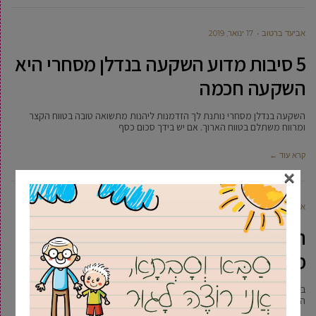
אביעד ברטוב
17 ינואר, 2019
5 סיבות מדוע השקעה בנדלן מסחרי היא
השקעה חכמה
השקעה בנדלן מסחרי נותנת לך הזדמנות ליהנות מתשואה טובה בטווח הקצר
ומרווח משתלם בטווח הארוך. אם יש בידך סכום כסף
קרא עוד ←
×
אביעד ברטוב
17 ינואר, 2019
האם הסיגריה אלקטרונית באמת שונה
מסיגריה רגילה?
בשבועות ובחודשים האחרונים הופצה הרבה דיסאינפורמציה בנושא הסיגריות
האלקטרוניות. בין היתר, דיברו על כך שהמותג ג’ול ייאסר למכירה בארץ. אחר