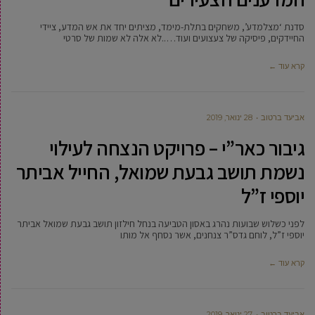
סדנת ‘מצלמדע’, משחקים בתלת-מימד, מציתים יחד את אש המדע, ציידי
החיידקים, פיסיקה של צעצועים ועוד…..לא אלה לא שמות של סרטי
קרא עוד ←
אביעד ברטוב
28 ינואר, 2019
גיבור כאר”י – פרויקט הנצחה לעילוי
נשמת תושב גבעת שמואל, החייל אביתר
יוספי ז”ל
לפני כשלוש שבועות נהרג באסון הטביעה בנחל חילזון תושב גבעת שמואל אביתר
יוספי ז”ל, לוחם גדס”ר צנחנים, אשר נסחף אל מותו
קרא עוד ←
אביעד ברטוב
27 ינואר, 2019