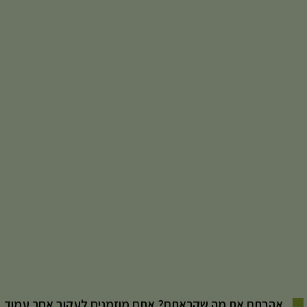
אהבתם את מה שקראתם? אתם מוזמנים לעקוב אחר עמוד