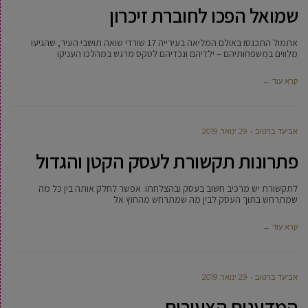
שמואל הפכו לחוברת זיכרון
אתמול התכנסו באולם המליאה בעירייה 17 שורדי שואה תושבי העיר, שהגיעו
מלווים במשפחותיהם – ילדיהם ונכדיהם לטקס מרגש במהלכו העניקו
קרא עוד ←
אביעד ברטוב
29 ינואר, 2019
פתרונות תקשורת לעסק הקטן והגדול
לתקשורת יש מרכיב חשוב בעסק ובהצלחתו. אפשר לחלק אותה בין כל מה
שמתרחש בתוך העסק לבין מה שמתרחש מהחוץ אל
קרא עוד ←
אביעד ברטוב
29 ינואר, 2019
המדענים הצעירים