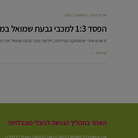
אביחי טבק
6 אוקטובר, 2019
הפסד 1:3 למכבי גבעת שמואל במשחק “הבית” הראשון העונה
6 שנים אחרי שהופסקה פעילותה, חידשה מכבי גבעת שמואל את ימיה כקדם וביום שישי האחרון עלתה לשחק את משחקה הביתי
קרא עוד ←
האתר בתהליך הנגשה לבעלי מוגבלויות
אנו עושים כל מאמץ להשלים את הנגשת האתר! במידה