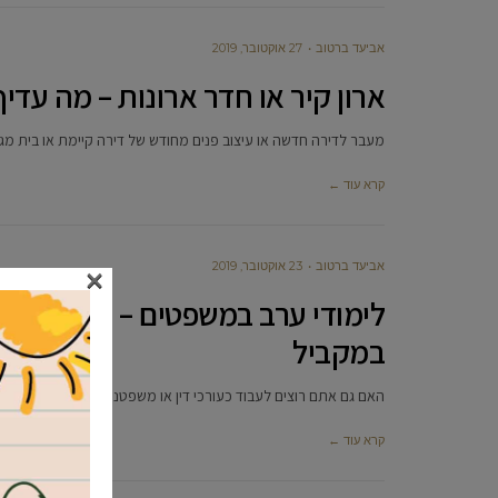
אביעד ברטוב
27 אוקטובר, 2019
ארון קיר או חדר ארונות – מה עדיף
מעבר לדירה חדשה או עיצוב פנים מחודש של דירה קיימת או בית מג
קרא עוד ←
×
אביעד ברטוב
23 אוקטובר, 2019
לימודי ערב במשפטים – המסלול ה
במקביל
האם גם אתם רוצים לעבוד כעורכי דין או משפטנים? מעוניינים ללמ
קרא עוד ←