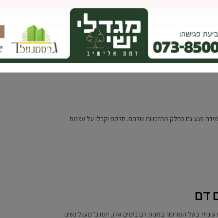
ואל
ידה פגע גם בחלק מהזכויות שלהם. חלקם יקבלו על עצמם
 דם
ונתי. בשל המחסור במנות דם בימים אלו, יזמו ב”מעגל נשים