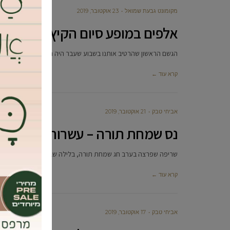
מקומונט גבעת שמואל
23 אוקטובר, 2019
אלפים במופע סיום הקיץ של חנן בן
הגשם הראשון שהרטיב אותנו בשבוע שעבר היה הסימן הרשמי לתחילת
קרא עוד ←
אביחי טבק
21 אוקטובר, 2019
נס שמחת תורה – עשרות דיירים פו
שריפה שפרצה בערב חג שמחת תורה, בלילה שבין ראשון לשני, בבניין 
קרא עוד ←
אביחי טבק
17 אוקטובר, 2019