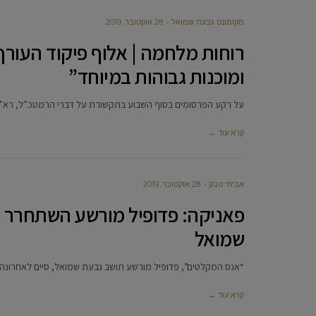
מקומונט גבעת שמואל
28 אוקטובר, 2019
רוחות מלחמה | אלוף פיקוד העורף
ומוכנות גבוהות במיוחד”
על רקע הפרסומים בסוף השבוע בתקשורת על דברי הרמטכ”ל, רא”ל אב
קרא עוד ←
אביחי טבק
28 אוקטובר, 2019
פאניקה: פדופיל מורשע השתחרר 
שמואל
“אנס המקלטים”, פדופיל מורשע תושב גבעת שמואל, סיים לאחרונ
קרא עוד ←