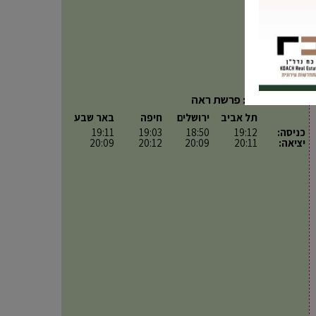
פרשת השבוע: פרשת ראה
תל אביב
ירושלים
חיפה
באר שבע
כניסה:
19:12
18:50
19:03
19:11
יציאה:
20:11
20:09
20:12
20:09