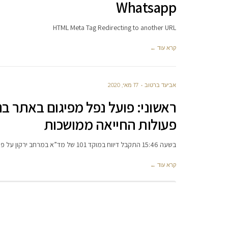
Whatsapp
HTML Meta Tag Redirecting to another URL
קרא עוד ←
אביעד ברטוב
17 מאי, 2020
ראשוני: פועל נפל מפיגום באתר בנ
פעולות החייאה ממושכות
בשעה 15:46 התקבל דיווח במוקד 101 של מד”א במרחב ירקון על פועל שנפל מגובה באתר בניה ברחוב הזיתים בגבעת שמואל.
קרא עוד ←