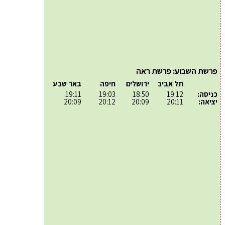
פרשת השבוע: פרשת ראה
תל אביב
ירושלים
חיפה
באר שבע
כניסה:
19:12
18:50
19:03
19:11
יציאה:
20:11
20:09
20:12
20:09