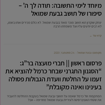
מיוחד לימי התשובה: תודה לך ה’ –
סיפורו של תושב גבעת שמואל
יצחק שוקרון הוא תושב מוכר מאוד בגבעת שמואל. לא כולם מכירים אותו בשמו,
לא רבים יודעים עליו ועל משפחתו הרבה
קרא עוד ←
מקומונט גבעת שמואל
24 ספטמבר, 2020
פרסום ראשון || חברי מועצה בר”ג:
“הסגנון התגרני שבחר כרמל להוציא את
זעמו על החלטת וועדת הגבולות פסולה
בעינינו ואינה מקובלת”
המתקפות של כרמל שאמה על תושבי גבעת שמואל בעקבות ההחלטה להעביר
את שטחי האוניברסיטה לעיריית גבעת שמואל מחריפה – אבל