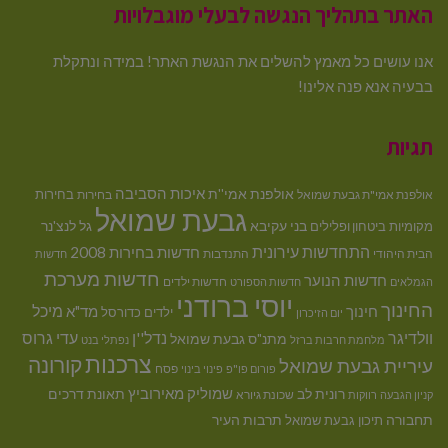
האתר בתהליך הנגשה לבעלי מוגבלויות
אנו עושים כל מאמץ להשלים את הנגשת האתר! במידה ונתקלת
בבעיה אנא פנה אלינו!
תגיות
איכות הסביבה
אולפנת אמי''ת
בחירות
אולפנת אמי"ת גבעת שמואל
בחירות
גבעת שמואל
בני עקיבא
גל לנצ'נר
מקומיות
ביטחון ופלילים
התחדשות עירונית
חדשות בחירות 2008
הבית היהודי
התנדבות
חדשות
חדשות מערכת
חדשות הנוער
חדשות ילדים
הגמלאים
חדשות הספורט
יוסי ברודני
החינוך
מיכל
חינוך
מד"א
ילדים
כדורסל
יום הזיכרון
וולדיגר
נדל''ן
עדי גרוס
מתנ"ס גבעת שמואל
מלחמת חרבות ברזל
נפתלי בנט
צרכנות
קורונה
עיריית גבעת שמואל
פסח
פורום פו"פ
פינוי בינוי
רונית לב
שמוליק מאירוביץ
תאונת דרכים
שכונת גיורא
קניון הגבעה
רווקות
תחבורה
תיכון גבעת שמואל
תרבות העיר