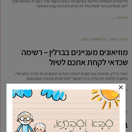
הלימודים במוסדות הלימוד בשיאם וזה הזמן לעשות סדר בשגרת הטיפוח שלך.
ידוע שהחיים בתור סטודנטית לא קלים ולעיתים קצת עמוסים
קרא עוד ←
אביעד ברטוב
13 ספטמבר, 2020
מוזיאונים מעניינים בברלין – רשימה
שכדאי לקחת אתכם לטיול
העיר ברלין, שהפכה עם השנים לאחת היעדים האהובים על התייר הישראלי,
נחשבת לפסגה תרבותית בכל הקשור למוזיאונים ומציעה מגוון עצום
×
קרא עוד ←
אביעד ברטוב
13 ספטמבר, 2020
ביס תיירותי מהתפוח הגדול: טיפים