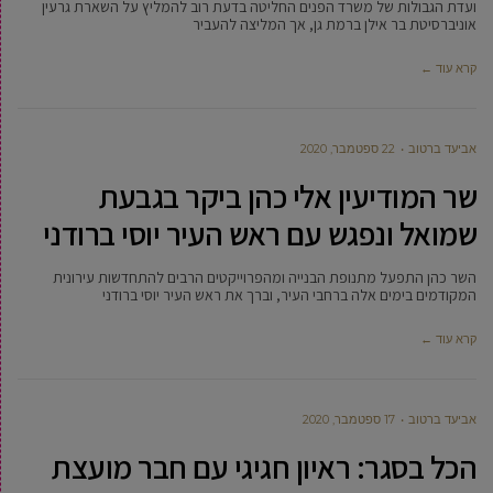
ועדת הגבולות של משרד הפנים החליטה בדעת רוב להמליץ על השארת גרעין
אוניברסיטת בר אילן ברמת גן, אך המליצה להעביר
קרא עוד ←
אביעד ברטוב
22 ספטמבר, 2020
שר המודיעין אלי כהן ביקר בגבעת
שמואל ונפגש עם ראש העיר יוסי ברודני
השר כהן התפעל מתנופת הבנייה ומהפרוייקטים הרבים להתחדשות עירונית
המקודמים בימים אלה ברחבי העיר, וברך את ראש העיר יוסי ברודני
קרא עוד ←
אביעד ברטוב
17 ספטמבר, 2020
הכל בסגר: ראיון חגיגי עם חבר מועצת