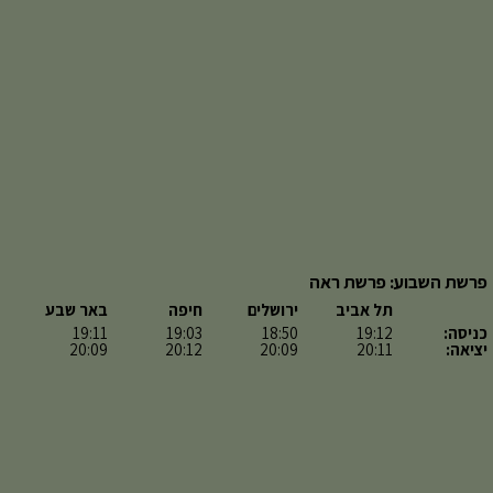
פרשת השבוע: פרשת ראה
תל אביב
ירושלים
חיפה
באר שבע
כניסה:
19:12
18:50
19:03
19:11
יציאה:
20:11
20:09
20:12
20:09