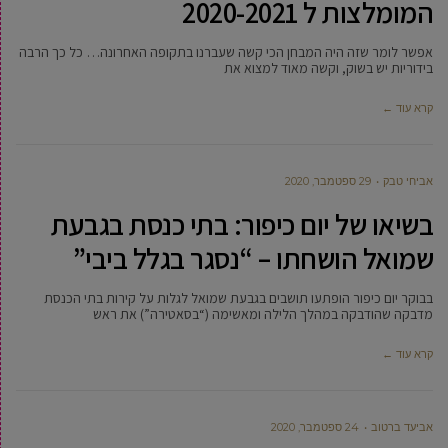
המומלצות ל 2020-2021
אפשר לומר שזה היה המבחן הכי קשה שעברנו בתקופה האחרונה… כל כך הרבה
בידוריות יש בשוק, וקשה מאוד למצוא את
קרא עוד ←
אביחי טבק
29 ספטמבר, 2020
בשיאו של יום כיפור: בתי כנסת בגבעת
שמואל הושחתו – “נסגר בגלל ביבי”
בבוקר יום כיפור הופתעו תושבים בגבעת שמואל לגלות על קירות בתי הכנסת
מדבקה שהודבקה במהלך הלילה ומאשימה (“בסאטירה”) את ראש
קרא עוד ←
אביעד ברטוב
24 ספטמבר, 2020