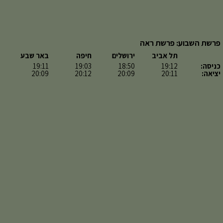
פרשת השבוע: פרשת ראה
תל אביב
ירושלים
חיפה
באר שבע
כניסה:
19:12
18:50
19:03
19:11
יציאה:
20:11
20:09
20:12
20:09