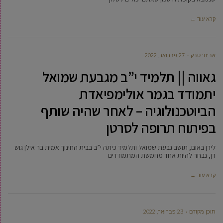
קרא עוד ←
אביחי טבק
27 פברואר, 2022
גאווה || תלמיד י”ב מגבעת שמואל
יתמודד בגמר אולימפיאדת
הביוטכנולוגיה – לאחר שהיה שותף
בפיתוח תרופה לסרטן
לירן באום, תושב גבעת שמואל ותלמיד כיתה י”ב בבית החינוך אמית בר אילן גוש
דן, נבחר להיות אחד מחמשת המתמודדים
קרא עוד ←
תוכן מקודם
23 פברואר, 2022