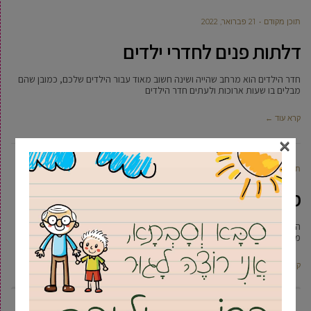
תוכן מקודם
21 פברואר, 2022
דלתות פנים לחדרי ילדים
חדר הילדים הוא מרחב שהייה ושינה חשוב מאוד עבור הילדים שלכם, כמובן שהם
מבלים בו שעות ארוכות ולעתים חדר הילדים
קרא עוד ←
×
תוכן מקודם
20 פברואר, 2022
מה זה אוטומציה
התרגום של המילה אוטומציה הוא- פועל מעצמו והכוונה היא שימוש במכשור
מכאני או מכשור אלקטרוני על מנת לבצע סדרה של
קרא עוד ←