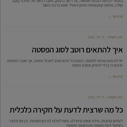
בצמוד לכניסה לגבעת שמואל, על רחוב כהנמן, מעברו השני של מחלף קוקה
קולה, פתחה קמעונאית המזון המוזל 'שפע ברכת השם'
קרא עוד ←
תוכן מקודם
12 יולי, 2022
איך להתאים רוטב לסוג הפסטה
יש לא מעט צורות לפסטה. כמעט כל אדם אוהב לאכול פסטה, אך חובבי הפסטה
יודעים כי בכדי להפיק ממנת פסטה
קרא עוד ←
תוכן מקודם
12 יולי, 2022
כל מה שרצית לדעת על חקירה כלכלית
לעתים קרובות, מידע שאינו נגיש לנו, עשוי לעלות לנו הון תועפות. בין אם מדובר
בשיקול דעת מוטעה או בהונאה פושעת