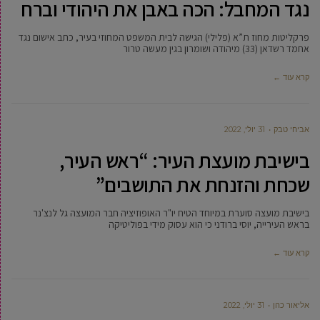
נגד המחבל: הכה באבן את היהודי וברח
פרקליטות מחוז ת”א (פלילי) הגישה לבית המשפט המחוזי בעיר, כתב אישום נגד
אחמד רשדאן (33) מיהודה ושומרון בגין מעשה טרור
קרא עוד ←
אביחי טבק
31 יולי, 2022
בישיבת מועצת העיר: “ראש העיר,
שכחת והזנחת את התושבים”
בישיבת מועצה סוערת במיוחד הטיח יו"ר האופוזיציה חבר המועצה גל לנצ'נר
בראש העירייה, יוסי ברודני כי הוא עסוק מידי בפוליטיקה
קרא עוד ←
‫אליאור כהן
31 יולי, 2022