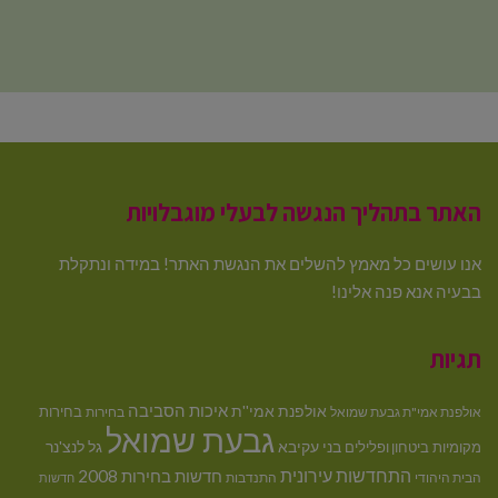
האתר בתהליך הנגשה לבעלי מוגבלויות
אנו עושים כל מאמץ להשלים את הנגשת האתר! במידה ונתקלת
בבעיה אנא פנה אלינו!
תגיות
איכות הסביבה
אולפנת אמי''ת
בחירות
אולפנת אמי"ת גבעת שמואל
בחירות
גבעת שמואל
בני עקיבא
גל לנצ'נר
מקומיות
ביטחון ופלילים
התחדשות עירונית
חדשות בחירות 2008
הבית היהודי
התנדבות
חדשות