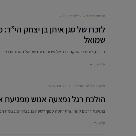
אביעד ברטוב
21 דצמבר, 2025
לזכרו של סגן איתן בן יצחק הי”ד:
שמואל
חברים, לוחמים ושחקני עבר של עירוני גבעת שמואל השתתפו בטורניר 
קרא עוד ←
מקומונט גבעת שמואל
17 דצמבר, 2025
הולכת רגל נפצעה אנוש מפגיעת א
בתאונת דרכים קשה שהתרחשה סמוך לשעה 12 בצהריים בצומת הכניסה לגבעת שמואל נפצעה הולכת רגל כבת 60 באורח אנוש כתוצאה
קרא עוד ←