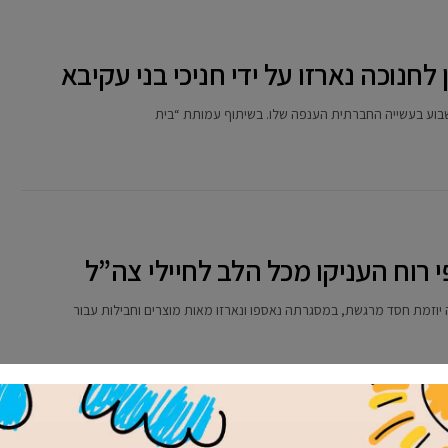
לחנוכה נארזו על ידי חניכי בני עקיבא
השבוע בעשייה החברתית הענפה שלו. בשיתוף עמותת “בית
 רוח העניקו מכל הלב לחיילי צה”ל
יוזמת חסד מרגשת, במסגרתה נאספו ונארזו מאות מוצרים וחבילות עבור