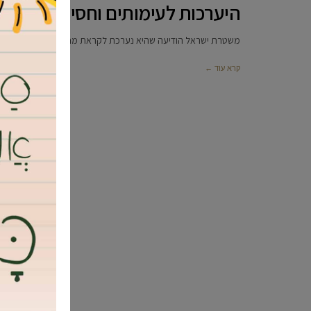
היערכות לעימותים וחסימות בצו
משטרת ישראל הודיעה שהיא נערכת לקראת מחאות והפגנה היום לקראת השעה 16:00 באזור העיר בני ברק – 
קרא עוד ←