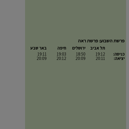
פרשת השבוע: פרשת ראה
תל אביב
ירושלים
חיפה
באר שבע
כניסה:
19:12
18:50
19:03
19:11
יציאה:
20:11
20:09
20:12
20:09