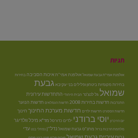
תגיות
איכות הסביבה
אולפנת אמי''ת
אולפנת אמי"ת גבעת שמואל
בחירות
גבעת
בני עקיבא
בחירות מקומיות
ביטחון ופלילים
שמואל
התחדשות עירונית
גל לנצ'נר
הבית היהודי
חדשות בחירות 2008
חדשות הנוער
התנדבות
חדשות הגמלאים
חדשות מערכת החינוך
חינוך
חדשות ילדים
חדשות הספורט
יוסי ברודני
מיכל וולדיגר
מד"א
ילדים
כדורסל
יום הזיכרון
נדל''ן
עדי
מתנ"ס גבעת שמואל
מלחמת חרבות ברזל
נפתלי בנט
עיריית גבעת שמואל
גרוס
פסח
פורום פו"פ
פינוי בינוי