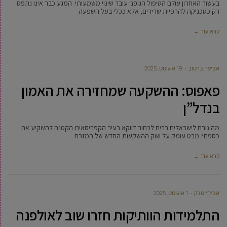
בעשור האחרון עולם הטיפול הגופני עובר שינוי משמעותי. המגע כבר אינו נתפס
רק כטכניקה להרפיית שרירים, אלא ככלי בעל השפעה
קרא עוד ←
אביעד ברטוב
19 אוגוסט, 2025
פאפוס: ההשקעה שמחזירה את האמון
בנדל”ן
מה גורם לישראלים רבים לבחור דווקא בעיר הקפריסאית הקטנה להשקיע את
כספם? מבט עומק על שוק ההשקעות החדש של המזרח
קרא עוד ←
אביחי טבק
1 אוגוסט, 2025
התלמידות הוותיקות חזרו שוב לאולפנה