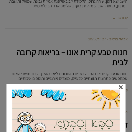
הישג יוצא דופן: שירה גרוס, תלמידת י"ב באולפנת אמי"ת גבעת שמואל ותושבת
רמת גן, קטפה השבוע מדליית כסף באולימפיאדה הבינלאומית
קרא עוד ←
אביעד ברטוב
27 יולי, 2025
חנות טבע קרית אונו – בריאות קרובה
לבית
חנות טבע בקרית אונו הפכה בשנים האחרונות ליעד מועדף עבור תושבי האזור
שמחפשים פתרונות תזונתיים טבעיים, מוצרים אורגניים ותוספים איכותיים.
×
קרא עוד ←
אביחי טבק
27 יולי, 2025
דרמה על הפרקט: ניצחון 75:76 לבית