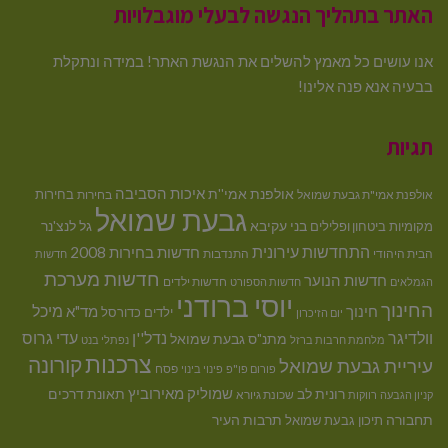
האתר בתהליך הנגשה לבעלי מוגבלויות
אנו עושים כל מאמץ להשלים את הנגשת האתר! במידה ונתקלת
בבעיה אנא פנה אלינו!
תגיות
איכות הסביבה
אולפנת אמי''ת
בחירות
אולפנת אמי"ת גבעת שמואל
בחירות
גבעת שמואל
בני עקיבא
גל לנצ'נר
מקומיות
ביטחון ופלילים
התחדשות עירונית
חדשות בחירות 2008
הבית היהודי
התנדבות
חדשות
חדשות מערכת
חדשות הנוער
חדשות ילדים
הגמלאים
חדשות הספורט
יוסי ברודני
החינוך
מיכל
חינוך
מד"א
ילדים
כדורסל
יום הזיכרון
וולדיגר
נדל''ן
עדי גרוס
מתנ"ס גבעת שמואל
מלחמת חרבות ברזל
נפתלי בנט
צרכנות
קורונה
עיריית גבעת שמואל
פסח
פורום פו"פ
פינוי בינוי
רונית לב
שמוליק מאירוביץ
תאונת דרכים
שכונת גיורא
קניון הגבעה
רווקות
תחבורה
תיכון גבעת שמואל
תרבות העיר