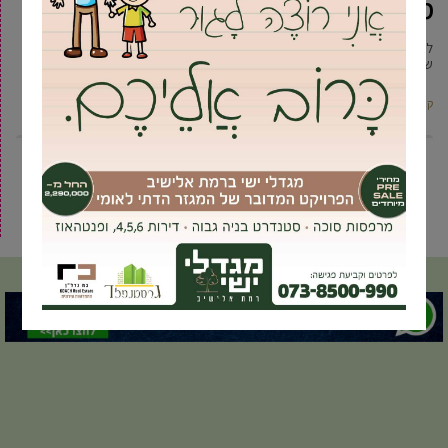
מתתיהו בגמר ליגת YF גבעת שמואל
לאחר עונה מותחת עם 11 קבוצות, הסתיימה ליגת הקהילות בכדורסל של גבעת
שמואל עם ניצחון דרמטי של בית מתתיהו על
קרא עוד ←
7
6
5
4
3
2
1