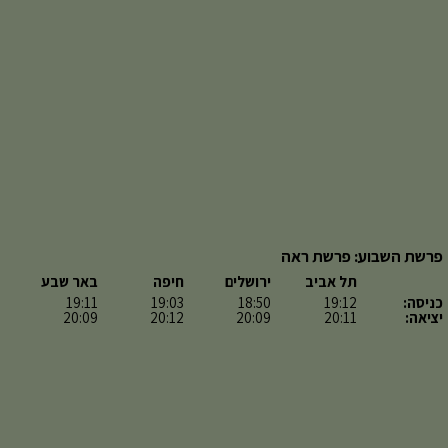
פרשת השבוע: פרשת ראה
תל אביב
ירושלים
חיפה
באר שבע
כניסה:
19:12
18:50
19:03
19:11
יציאה:
20:11
20:09
20:12
20:09