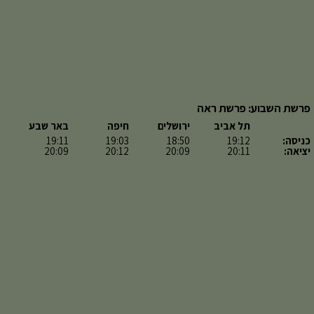
פרשת השבוע: פרשת ראה
תל אביב
ירושלים
חיפה
באר שבע
כניסה:
19:12
18:50
19:03
19:11
יציאה:
20:11
20:09
20:12
20:09