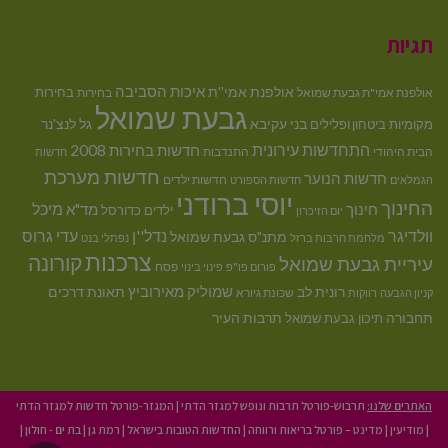
תגיות
איכות הסביבה
אולפנת אמי''ת
בחירות
אולפנת אמי"ת גבעת שמואל
בחירות
גבעת שמואל
בני עקיבא
גל לנצ'נר
מקומיות
ביטחון ופלילים
התחדשות עירונית
חדשות בחירות 2008
הבית היהודי
התנדבות
חדשות
חדשות מערכת
חדשות הנוער
חדשות ילדים
הגמלאים
חדשות הספורט
יוסי ברודני
החינוך
מיכל
חינוך
מד"א
ילדים
כדורסל
יום הזיכרון
וולדיגר
נדל''ן
עדי גרוס
מתנ"ס גבעת שמואל
מלחמת חרבות ברזל
נפתלי בנט
צרכנות
קורונה
עיריית גבעת שמואל
פסח
פורום פו"פ
פינוי בינוי
רונית לב
שמוליק מאירוביץ
תאונת דרכים
שכונת גיורא
קניון הגבעה
רווקות
תחבורה
תיכון גבעת שמואל
תרבות העיר
האתרים שלנו:
תרבוש-פורטל תרבות ונופש למגזר הדתי
|
המגזר-פורטל חדשות למגזר הדתי
|
מודיעין
|
מדינט – פורטל בריאות ורווחה
|
החדשות הטובות בישראל
|
רמת גן
|
בת ים - חולון
|