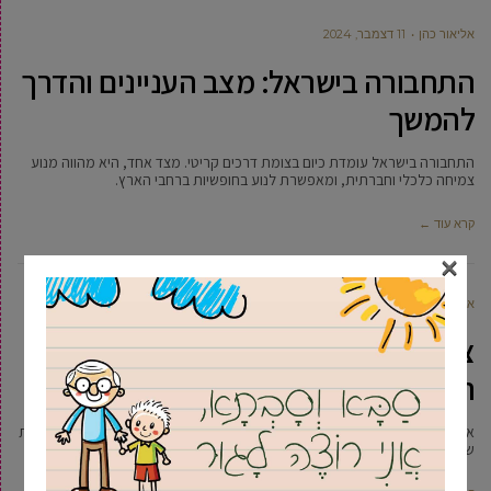
‫אליאור כהן
11 דצמבר, 2024
התחבורה בישראל: מצב העניינים והדרך
להמשך
התחבורה בישראל עומדת כיום בצומת דרכים קריטי. מצד אחד, היא מהווה מנוע
צמיחה כלכלי וחברתית, ומאפשרת לנוע בחופשיות ברחבי הארץ.
קרא עוד ←
×
‫אליאור כהן
26 נובמבר, 2024
צביעה בקרמיקה: איך להתחיל את
המסע היצירתי שלך
אם אתם חולמים לבטא את עצמכם באופן קצת אחר, או אולי לתת דרור ליצירתיות
שלכם, סטודיו CLAY PLAY בהוד השרון