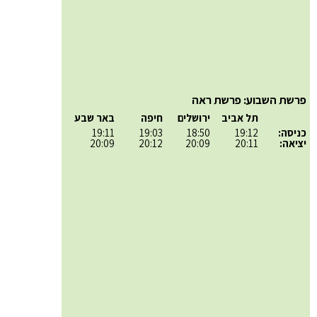
פרשת השבוע: פרשת ראה
תל אביב
ירושלים
חיפה
באר שבע
כניסה:
19:12
18:50
19:03
19:11
יציאה:
20:11
20:09
20:12
20:09