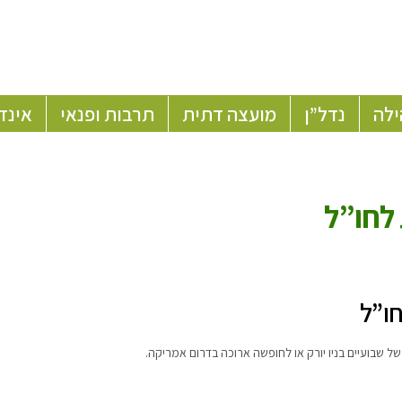
ילה
נדל”ן
מועצה דתית
תרבות ופנאי
אינד
 לחו”ל
ו”ל
ל שבועיים בניו יורק או לחופשה ארוכה בדרום אמריקה.