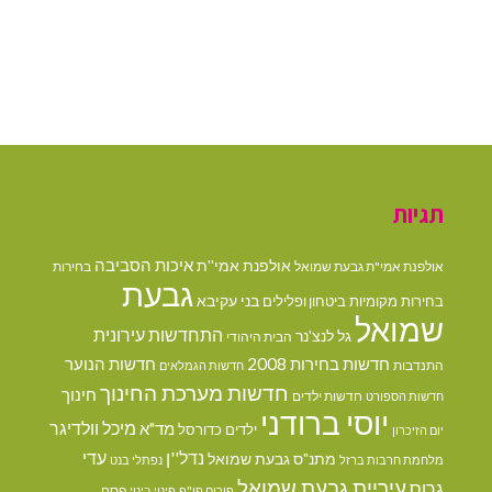
תגיות
איכות הסביבה
אולפנת אמי''ת
אולפנת אמי"ת גבעת שמואל
בחירות
גבעת
בני עקיבא
בחירות מקומיות
ביטחון ופלילים
שמואל
התחדשות עירונית
גל לנצ'נר
הבית היהודי
חדשות בחירות 2008
חדשות הנוער
התנדבות
חדשות הגמלאים
חדשות מערכת החינוך
חינוך
חדשות ילדים
חדשות הספורט
יוסי ברודני
מיכל וולדיגר
מד"א
ילדים
כדורסל
יום הזיכרון
נדל''ן
עדי
מתנ"ס גבעת שמואל
מלחמת חרבות ברזל
נפתלי בנט
עיריית גבעת שמואל
גרוס
פסח
פורום פו"פ
פינוי בינוי