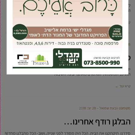
לא פשוט לסדר כל הזמן. מעייף, סיזיפי ומתיש לשמור על סדר וארגון בהתנהלות
היומיומית. בת-אל אליהב – “זמן לסדר” בטיפים
קרא עוד ←
מקומונט גבעת שמואל
5 יולי, 2018
סדר משפחתי
ידוע וברור לנו שהסדר איננו תלוי באחד מבני הבית, אלא כולם שותפים לנושא.
ההרכב המשפחתי הוא גורם מאתגר ובעל חשיבות
קרא עוד ←
מקומונט גבעת שמואל
28 יוני, 2018
הבלגן רודף אחרינו…
סידרנו. תיקתקנו את הבית. הכל היה מסודר לפני שנייה..ושוב- הכל מתבלגן מחדש!