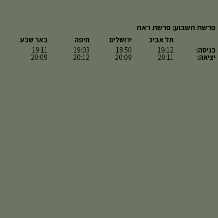
פרשת השבוע: פרשת ראה
תל אביב
ירושלים
חיפה
באר שבע
כניסה:
19:12
18:50
19:03
19:11
יציאה:
20:11
20:09
20:12
20:09