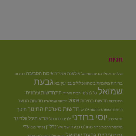
תגיות
איכות הסביבה
אולפנת אמי''ת
אולפנת אמי"ת גבעת שמואל
בחירות
גבעת
בני עקיבא
בחירות מקומיות
ביטחון ופלילים
שמואל
התחדשות עירונית
גל לנצ'נר
הבית היהודי
חדשות בחירות 2008
חדשות הנוער
התנדבות
חדשות הגמלאים
חדשות מערכת החינוך
חינוך
חדשות ילדים
חדשות הספורט
יוסי ברודני
מיכל וולדיגר
מד"א
ילדים
כדורסל
יום הזיכרון
נדל''ן
עדי
מתנ"ס גבעת שמואל
מלחמת חרבות ברזל
נפתלי בנט
עיריית גבעת שמואל
גרוס
פסח
פורום פו"פ
פינוי בינוי