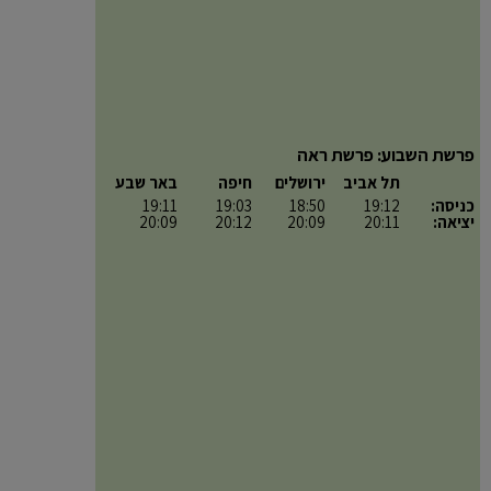
פרשת השבוע: פרשת ראה
תל אביב
ירושלים
חיפה
באר שבע
כניסה:
19:12
18:50
19:03
19:11
יציאה:
20:11
20:09
20:12
20:09