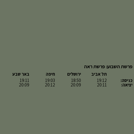
פרשת השבוע: פרשת ראה
תל אביב
ירושלים
חיפה
באר שבע
כניסה:
19:12
18:50
19:03
19:11
יציאה:
20:11
20:09
20:12
20:09