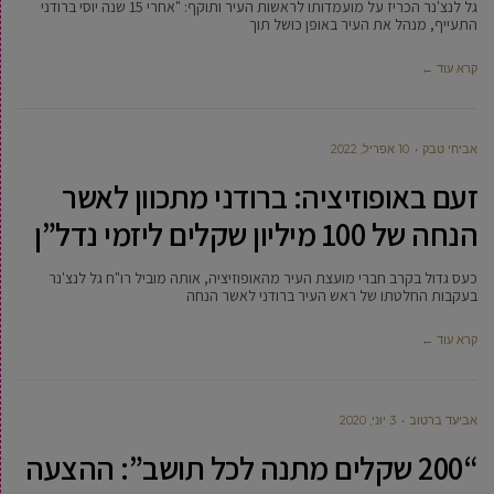
גל לנצ'נר הכריז על מועמדותו לראשות העיר ותוקף: "אחרי 15 שנה יוסי ברודני
התעייף, מנהל את העיר באופן כושל תוך
קרא עוד ←
אביחי טבק
10 אפריל, 2022
זעם באופוזיציה: ברודני מתכוון לאשר
הנחה של 100 מיליון שקלים ליזמי נדל”ן
כעס גדול בקרב חברי מועצת העיר מהאופוזיציה, אותה מוביל רו"ח גל לנצ'נר
בעקבות החלטתו של ראש העיר ברודני לאשר הנחה
קרא עוד ←
אביעד ברטוב
3 יוני, 2020
“200 שקלים מתנה לכל תושב”: ההצעה