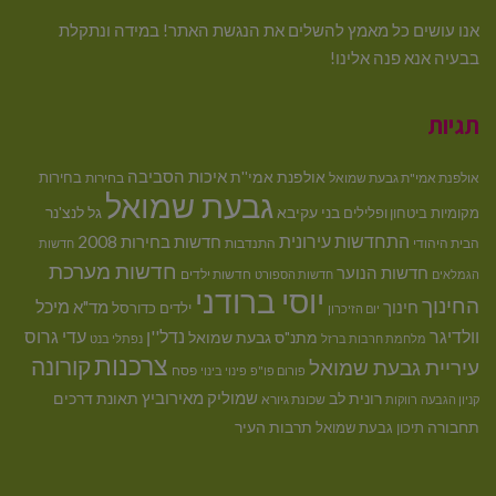
אנו עושים כל מאמץ להשלים את הנגשת האתר! במידה ונתקלת
בבעיה אנא פנה אלינו!
תגיות
איכות הסביבה
אולפנת אמי''ת
בחירות
אולפנת אמי"ת גבעת שמואל
בחירות
גבעת שמואל
בני עקיבא
גל לנצ'נר
מקומיות
ביטחון ופלילים
התחדשות עירונית
חדשות בחירות 2008
הבית היהודי
התנדבות
חדשות
חדשות מערכת
חדשות הנוער
חדשות ילדים
הגמלאים
חדשות הספורט
יוסי ברודני
החינוך
מיכל
חינוך
מד"א
ילדים
כדורסל
יום הזיכרון
וולדיגר
נדל''ן
עדי גרוס
מתנ"ס גבעת שמואל
מלחמת חרבות ברזל
נפתלי בנט
צרכנות
קורונה
עיריית גבעת שמואל
פסח
פורום פו"פ
פינוי בינוי
רונית לב
שמוליק מאירוביץ
תאונת דרכים
שכונת גיורא
קניון הגבעה
רווקות
תחבורה
תיכון גבעת שמואל
תרבות העיר