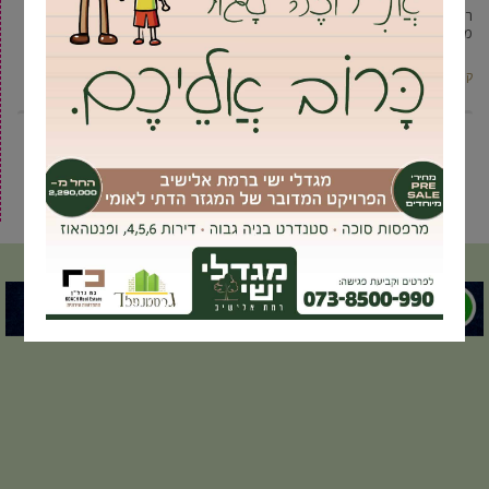
רו”ח לנצ’נר, העומד בראש רשימת “גבעת שמואל מתחדשת” מבקש שקיפות
מלאה בהתנהלות העירייה, טיפוח השכונות הוותיקות בעיר והורדת נטל הארנונה
קרא עוד ←
2
1