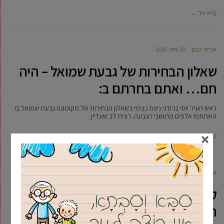
קרא עוד ←
אביחי טבק
29 מאי, 2018
שאלון הבחירות של גבעת שמואל – היה
חם… ואתם בחרתם ב:
ראש העיר יוסי ברודני ניצח כצפוי בשאלון הבחירות של מקומונט גבעת שמואל בו
השתתפו אלפים מתושבי הגבעה. רונית לב שעדיין
×
קרא עוד ←
אביעד ברטוב
15 מרץ, 2018
קורא תיגר: רו”ח גל לנצ’נר יתמודד על
ראשות עיריית גבעת שמואל