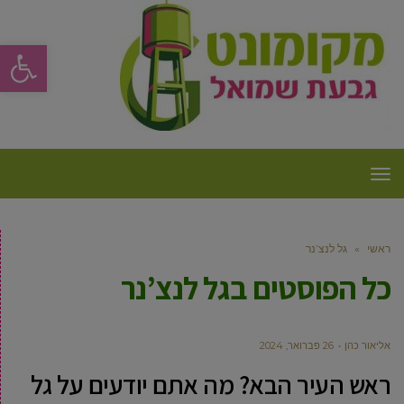
פתח סרגל
תפריט
ראשי
»
גל לנצ’נר
כל הפוסטים ב
גל לנצ’נר
‫אליאור כהן
26 פברואר, 2024
ראש העיר הבא? מה אתם יודעים על גל