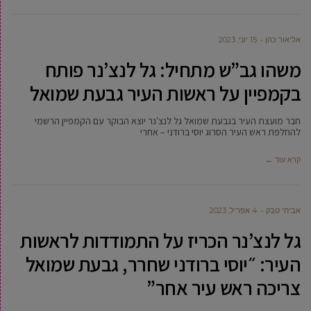
‫אליאור כהן
15 יוני, 2023
משהו גב”ש מתחיל: גל לנצ’נר פותח
בקמפיין על ראשות העיר גבעת שמואל
חבר מועצת העיר בגבעת שמואל גל לנצ'נר יוצא הבוקר עם הקמפיין הרשמי
להחלפת ראש העיר הסרוג יוסי ברודני – אחרי
קרא עוד ←
אביחי טבק
4 אפריל, 2023
גל לנצ’נר הכריז על התמודדות לראשות
העיר: ״יוסי ברודני שחרר, גבעת שמואל
צריכה ראש עיר אחר”