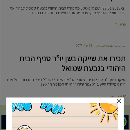
ב-22.01.2018 יתכנסו כ-500 מתפקדי הבית היהודי בגבעת שמואל לבחור את
חברי מועצת הסניף שיקבעו מי יעמוד בראשות המפלגה בבחירות
קרא עוד ←
מקומונט גבעת שמואל
26 יולי, 2017
תכירו את שייקה בשן יו”ר סניף הבית
היהודי בגבעת שמואל
שייקה בשן יו”ר סניף הבית היהודי בגב”ש ומשנה למנכ”ל היכל התרבות בתל אביב
היה ממייסדי היישוב “מצפה יריחו”:”הייתי המזכיר הראשון
קרא עוד ←
×