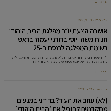
קרא עוד ←
‫אליאור כהן
18 יולי, 2022
אושרה הצעת יו״ר מפלגת הבית היהודי
חגית משה- יוסי ברודני יעמוד בראש
רשימת המפלגה לכנסת ה-25
יו”ר רשימת הבית היהודי יוסי ברודני: “מערכת הבחירות הנוכחית היא גורלית
לדרכה של תנועה שמייצגת מאות אלפים בישראל, זה להיות
קרא עוד ←
אביחי טבק
13 יוני, 2022
(לא) עוזב את העיר? ברודני במגעים
מתקדמים להוביל את ‘הבית היהודי’