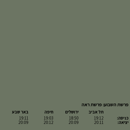
פרשת השבוע: פרשת ראה
תל אביב
ירושלים
חיפה
באר שבע
כניסה:
19:12
18:50
19:03
19:11
יציאה:
20:11
20:09
20:12
20:09