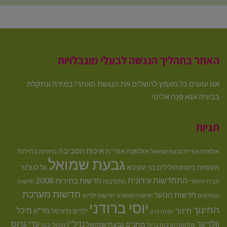
האתר בתהליך הנגשה לבעלי מוגבלויות
אנו עושים כל מאמץ להשלים את הנגשת האתר! במידה ונתקלת
בבעיה אנא פנה אלינו!
תגיות
איכות הסביבה
אולפנת אמי''ת
בחירות
אולפנת אמי"ת גבעת שמואל
בחירות
גבעת שמואל
בני עקיבא
גל לנצ'נר
מקומיות
ביטחון ופלילים
התחדשות עירונית
חדשות בחירות 2008
הבית היהודי
התנדבות
חדשות
חדשות מערכת
חדשות הנוער
חדשות ילדים
הגמלאים
חדשות הספורט
יוסי ברודני
החינוך
מיכל
חינוך
מד"א
ילדים
כדורסל
יום הזיכרון
וולדיגר
נדל''ן
עדי גרוס
מתנ"ס גבעת שמואל
מלחמת חרבות ברזל
נפתלי בנט