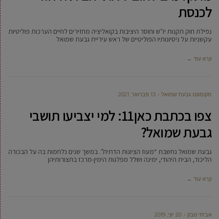
לכנסת
נפילת חוק תקנות יו"ש וחוסר היציבות בקואליציה מחזירים לחיים הערכות פוליטיות
עקשניות על ניסיונותיו הפוליטיים של ראש עיריית גבעת שמואל
קרא עוד ←
מקומונט גבעת שמואל
13 פברואר, 2021
צפו בכתבת כאן11: למי יצביעו תושבי
גבעת שמואל?
גבעת שמואל נחשבת “מעוז הציונות הדתית”. במשך שנים נלחמות בה על הבכורה
הליכוד, הבית היהודי, ימינה ושלל מפלגות הימין-מרכז בתצורותיהן
קרא עוד ←
אביחי טבק
20 יוני, 2019