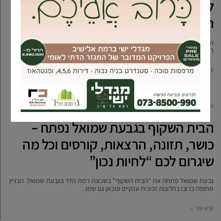
לזכרה של ד”ר שלי גולדברג עם מיטב
המרצים
הרבנית מלכה פיוטרקובסקי, הפסיכולוג ד”ר ברוך כהנא, ההיסטוריון ד”ר יואל
רפל, אבי רט, הרב ד”ר בני לאו, ד”ר עליזה לביא,
קרא עוד ←
אביעד ברטוב
14 מאי, 2019
הבית השקוף בגבעת שמואל נפתח –
כושר, תזונה, הרצאות, קורסים וכל מה
שיגרום לכם “לחיות נכון”
גבעת שמואל פתחה את “הבית השקוף” בשכונת רמת הדר בגבעת שמואל. הבניין
מחופה ברובו בחלונות זכוכית ענקיים ומכאן גם שמו.
קרא עוד ←