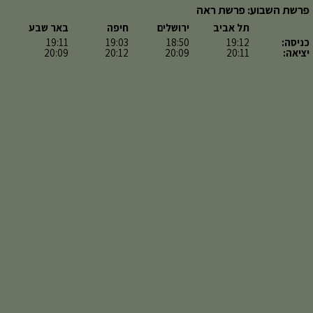
פרשת השבוע: פרשת ראה
תל אביב
ירושלים
חיפה
באר שבע
כניסה:
19:12
18:50
19:03
19:11
יציאה:
20:11
20:09
20:12
20:09