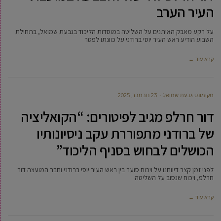
העיר הערב
על רקע מאבק האיתנים על השליטה במוסדות הליכוד בגבעת שמואל, בתחילת
השבוע הודיע ראש העיר יוסי ברודני על כוונתו לפטר
קרא עוד ←
מקומונט גבעת שמואל
23 נובמבר, 2025
דור חרלפ מגיב לפיטורים: “הקואליציה
של ברודני מתפוררת עקב ניסיונותיו
הכושלים לבחוש בסניף הליכוד”
לפני זמן קצר דיווחנו על ויכוח סוער בין ראש העיר יוסי ברודני וחבר המועצה דור
חרלפ, ויכוח שנסוב על השליטה
קרא עוד ←