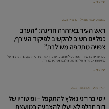
קרא עוד ←
מקומונט גבעת שמואל
17 מרץ, 2026
ראש העיר באזהרה חריגה: “הערב
כפליים חשוב להקשיב לפיקוד העורף,
צפויה מתקפה משולבת”
בסרטון עדכון מיוחד שפרסם לתושבים, עדכן ראש העיר כי התקבלו התרעות על
מתקפה אפשרית הלילה מכיוון לבנון ואיראן גם יחד.
קרא עוד ←
אביחי טבק
26 נובמבר, 2025
יוסי ברודני נאלץ להתקפל – ופיטוריו של
דור חרלפ לא יעלו להצבעה במועצת