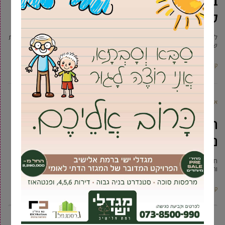
באולפנת גבעת שמואל: “כן, אני
קיצונית”
לקראת הבחירות לכנסת ה-25 הממשמשות ובאות, התקיים באולפנת אמית גבעת
שמואל פאנל בחירות, בהשתתפותן של תלמידות כיתות י-י"ב ושל נציגי
קרא עוד ←
‫אליאור כהן
1 ספטמבר, 2022
היה שווה לחכות: שנת הלימודים תשפ”ג
נפתחה
חה״כ מיכל וולדיגר הגיעה הבוקר יחד עם ראש עיריית גבעת שמואל יוסי ברודני
והממונים על החינוך בעיר לסיור לרגל פתיחת
קרא עוד ←
6
5
4
3
2
1