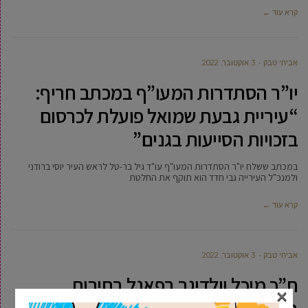
קרא עוד ←
אביחי טבק
3 אוקטובר, 2022
יו”ר הסתדרות המעו”ף במכתב חריף:
“עיריית גבעת שמואל פועלת לכרסום
בזכויות הסייעות בגנים”
במכתב ששלח יו"ר הסתדרות המעו"ף עו"ד גיל בר-טל לראש העיר יוסי ברודני
ולמנכ"ל העירייה גבי חדד הוא תוקף את החלטת
קרא עוד ←
אביחי טבק
3 אוקטובר, 2022
ח”כ מיכל וולדיגר בפאנל בחירות
×