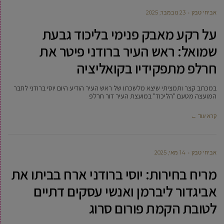
אביחי טבק
23 נובמבר, 2025
על רקע מאבק פנימי בליכוד גבעת
שמואל: ראש העיר ברודני פיטר את
חרלפ מתפקידיו בקואליציה
במכתב קצר ותמציתי שיצא מלשכתו של ראש העיר הודיע היום יוסי ברודני לחבר
המועצה מטעם "הליכוד" במועצת העיר דור חרלפ
קרא עוד ←
אביחי טבק
14 מאי, 2025
מריח בחירות: יוסי ברודני ארח בביתו את
אביגדור ליברמן ואנשי עסקים דתיים
לטובת הקמת פורום סרוג