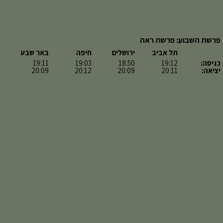
פרשת השבוע: פרשת ראה
תל אביב
ירושלים
חיפה
באר שבע
כניסה:
19:12
18:50
19:03
19:11
יציאה:
20:11
20:09
20:12
20:09