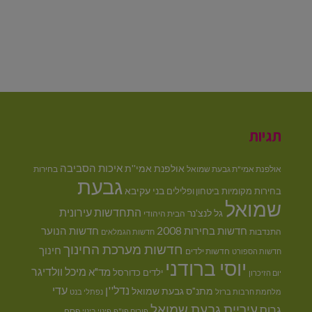
תגיות
איכות הסביבה
אולפנת אמי''ת
אולפנת אמי"ת גבעת שמואל
בחירות
גבעת
בני עקיבא
בחירות מקומיות
ביטחון ופלילים
שמואל
התחדשות עירונית
גל לנצ'נר
הבית היהודי
חדשות בחירות 2008
חדשות הנוער
התנדבות
חדשות הגמלאים
חדשות מערכת החינוך
חינוך
חדשות ילדים
חדשות הספורט
יוסי ברודני
מיכל וולדיגר
מד"א
ילדים
כדורסל
יום הזיכרון
נדל''ן
עדי
מתנ"ס גבעת שמואל
מלחמת חרבות ברזל
נפתלי בנט
עיריית גבעת שמואל
גרוס
פסח
פורום פו"פ
פינוי בינוי