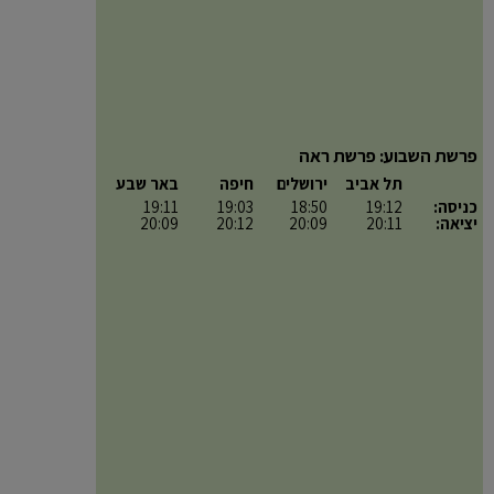
פרשת השבוע: פרשת ראה
תל אביב
ירושלים
חיפה
באר שבע
כניסה:
19:12
18:50
19:03
19:11
יציאה:
20:11
20:09
20:12
20:09