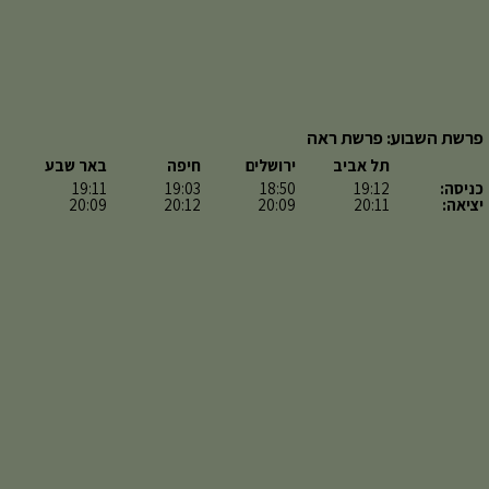
פרשת השבוע: פרשת ראה
תל אביב
ירושלים
חיפה
באר שבע
כניסה:
19:12
18:50
19:03
19:11
יציאה:
20:11
20:09
20:12
20:09