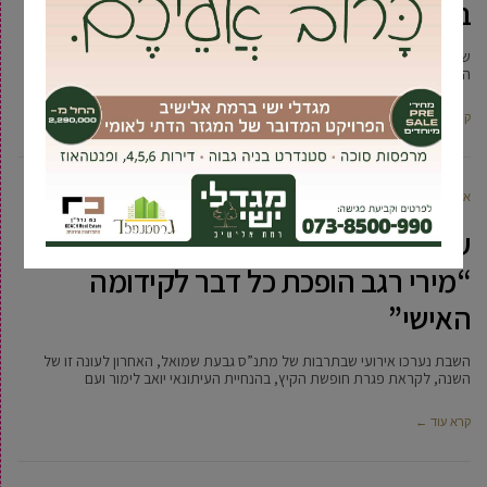
במיוחד בגבעת שמואל
שבת פוליטית במיוחד עברה על הגבעה, כשבאולם התרבות המרכזי נערך אירוע
השבת תרבות האחרון לפני הבחירות בהשתתפות השר אלי כהן
קרא עוד ←
אביעד ברטוב
11 יוני, 2018
עופר שלח בשבתרבות בגבעת שמואל:
“מירי רגב הופכת כל דבר לקידומה
האישי”
השבת נערכו אירועי שבתרבות של מתנ”ס גבעת שמואל, האחרון לעונה זו של
השנה, לקראת פגרת חופשת הקיץ, בהנחיית העיתונאי יואב לימור ועם
קרא עוד ←