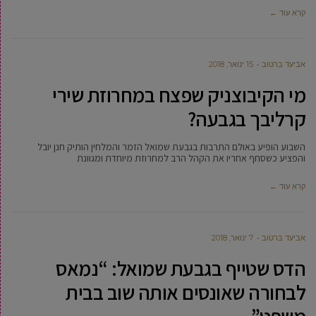
קרא עוד ←
אביעד ברטוב
15 ינואר, 2018
מי הקיבוצניק שפצח במחרוזת שירי
קרליבך בגבעה?
השבוע הופיע באולם התרבות בגבעת שמואל הזמר והמלחין הותיק חנן יובל
והפציע כשסחף אחריו את הקהל הרב למחרוזת מיוחדת ומגוונת
קרא עוד ←
אביעד ברטוב
7 ינואר, 2018
הדס שטייף בגבעת שמואל: “נמאס
לבחורה שאונסים אותה שוב בבית