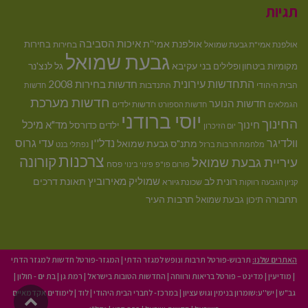
תגיות
איכות הסביבה
אולפנת אמי''ת
בחירות
אולפנת אמי"ת גבעת שמואל
בחירות
גבעת שמואל
בני עקיבא
גל לנצ'נר
מקומיות
ביטחון ופלילים
התחדשות עירונית
חדשות בחירות 2008
הבית היהודי
התנדבות
חדשות
חדשות מערכת
חדשות הנוער
חדשות ילדים
הגמלאים
חדשות הספורט
יוסי ברודני
החינוך
מיכל
חינוך
מד"א
ילדים
כדורסל
יום הזיכרון
וולדיגר
נדל''ן
עדי גרוס
מתנ"ס גבעת שמואל
מלחמת חרבות ברזל
נפתלי בנט
צרכנות
קורונה
עיריית גבעת שמואל
פסח
פורום פו"פ
פינוי בינוי
רונית לב
שמוליק מאירוביץ
תאונת דרכים
שכונת גיורא
קניון הגבעה
רווקות
תחבורה
תיכון גבעת שמואל
תרבות העיר
האתרים שלנו:
תרבוש-פורטל תרבות ונופש למגזר הדתי
|
המגזר-פורטל חדשות למגזר הדתי
|
מודיעין
|
מדינט – פורטל בריאות ורווחה
|
החדשות הטובות בישראל
|
רמת גן
|
בת ים - חולון
|
גב"ש
|
יש''ע:שומרון בנימין וגוש עציון
|
במרכז- לחברי הבית היהודי
|
לוד
|
לימודים אקדמאיים
גליל