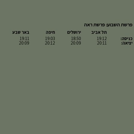
פרשת השבוע: פרשת ראה
תל אביב
ירושלים
חיפה
באר שבע
כניסה:
19:12
18:50
19:03
19:11
יציאה:
20:11
20:09
20:12
20:09