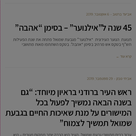
אביעד ברטוב
6 אוקטובר, 2019
45 שנה ל”אילנוער” – בסימן “אהבה”
תנועת הנוער העירונית “אילנוער” מגבעת שמואל פתחה את שנת הפעילות
תש”ף בטקס אש מרהיב בסימן “אהבה”. בטקס השתתפו מאות מתושבי
קרא עוד ←
אביחי טבק
29 ספטמבר, 2019
ראש העיר ברודני בראיון מיוחד: “גם
בשנה הבאה נמשיך לפעול בכל
המישורים על מנת שאיכות החיים בגבעת
שמואל תמשיך לצמוח”
עבור רבים מתושבי גבעת שמואל, העיר היא הרבה יותר ממקום מגורים – היא