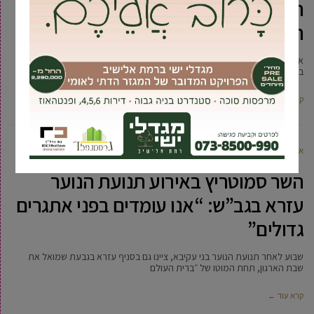
חודשיים: תנועות הנוער בגבעת שמואל
חזרו לפעילות
אחרי הפסקה של למעלה מחודשיים שנכפתה על חניכי תנועות ומועדוני הנוער
בגבעת שמואל, השבוע חזרו בני הנוער לפעילות כמעט מלאה.
קרא עוד ←
אביחי טבק
15 דצמבר, 2019
השר סמוטריץ באירוע תנועת הנוער
עזרא בגב”ש: “אנו עומדים בפני אתגרים
גדולים”
שבוע לאחר תנועת הנוער בני עקיבא, ציינו גם בסניף עזרא בגבעת שמואל את
שבת הארגון, תחת המוטו של ״ברית העולם
קרא עוד ←