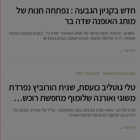
חדש בקניון הגבעה : נפתחה חנות של
מותג האופנה שדה בר
השבוע תיפתח חנות חדשה של מותג האופנה “שדה בר” בקניון הגבעה בגבעת
שמואל. לרגל פתיחת החנות מבצע השקה: קונים ב150 ₪
קרא עוד ←
מקומונט גבעת שמואל
16 נובמבר, 2017
טלי גוטליב כועסת, שגית הורוביץ נפרדת
משוגי ואורנה שלומוף מחפשת רוכש…
מיכל וולדיגר עושה שבת עם 101 בנות מקסימות. עו”ד טלי גוטליב זועמת על
הדרת גברים וקוד לבוש של הכנסת ואורנה
קרא עוד ←