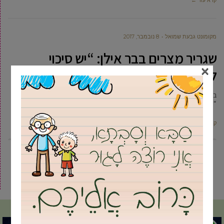
קרא עוד ←
מקומונט גבעת שמואל
8 נובמבר, 2017
שגריר מצרים בבר אילן: “יש סיכוי
×
לשיתופי פעולה”
בנאום בכינוס של מרכז בגין סאדאת בבר-אילן ומשרד החוץ אמר השגריר:
“מצרים תמשיך להיות נאמנה ליצירת שלום וביטחון באזור כולו”.
קרא עוד ←
7
6
5
4
3
2
1