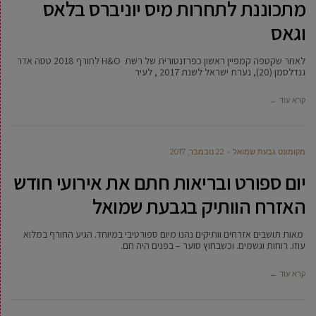
מתכוננת לתחרות מיס יוניברס בלאס
וגאס
לאחר שקטפה קמפיין ראשון כפרזנטורית של רשת H&O לחורף 2018 טסה אדר
גנדלסמן (20), נערת ישראל לשנת 2017 , לעיר
קרא עוד ←
מקומונט גבעת שמואל
22 נובמבר, 2017
יום ספורט ובריאות חתם את אירועי חודש
האזרח הוותיק בגבעת שמואל
מאות תושבים אזרחים וותיקים נהנו מיום ספורטיבי במיוחד. הגיע החורף במלוא
עוזו. רוחות וגשמים. וכשבחוץ סוער – בפנים היה חם.
קרא עוד ←