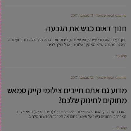
מקומונט גבעת שמואל
13 נובמבר, 2017
חנוך דאום כבש את הגבעה
חנוך דאום הוא פובליציסט, אידיאליסט, נוירוטי ועוד כמה מילים לועזיות. חוץ מזה
הוא גם מתנחל שלא מאמין באלוהים, אבל הולך לבית
קרא עוד ←
מקומונט גבעת שמואל
12 נובמבר, 2017
מדוע גם אתם חייבים צילומי קייק סמאש
מתוקים לתינוק שלכם?
הטרנד המדליק והסוחף של צילומי Cake Smash (קייק סמאש) הגיע אלינו
מארה”ב וההורים בישראל אימצו בחום את הטרנד החדש והמלהיב.
קרא עוד ←