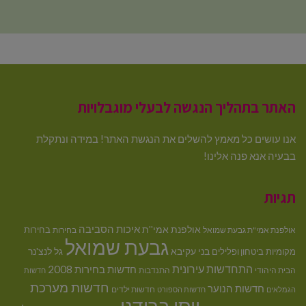
האתר בתהליך הנגשה לבעלי מוגבלויות
אנו עושים כל מאמץ להשלים את הנגשת האתר! במידה ונתקלת
בבעיה אנא פנה אלינו!
תגיות
איכות הסביבה
אולפנת אמי''ת
בחירות
אולפנת אמי"ת גבעת שמואל
בחירות
גבעת שמואל
בני עקיבא
גל לנצ'נר
מקומיות
ביטחון ופלילים
התחדשות עירונית
חדשות בחירות 2008
הבית היהודי
התנדבות
חדשות
חדשות מערכת
חדשות הנוער
חדשות ילדים
הגמלאים
חדשות הספורט