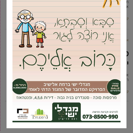
תושבי גבעת שמואל צפויים לשיפור נוסף בזמני התגובה של צוות מד"א המקומי,
אליו הצטרפו השבוע 11 חובשים-מתנדבים חדשים תושבי העיר
קרא עוד ←
אביחי טבק
3 יולי, 2025
מחוץ לעיר: ראש עיריית גבעת שמואל
יצא לסיור פוליטי ב….לוד
אמש התייצב ראש עיריית גבעת שמואל יוסי ברודני בזירת רצח המאבטח פבל
רוזוב בלוד – לא במסגרת תפקידו המוניציפלי, מן
קרא עוד ←
7
6
5
4
3
2
1