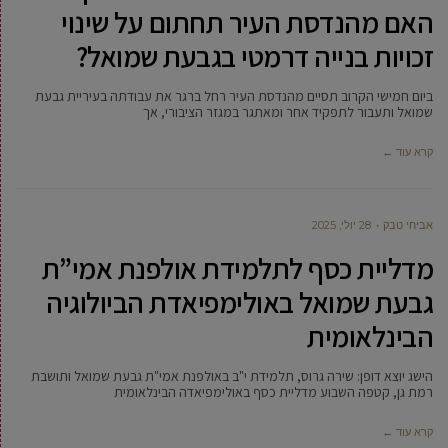
האם מהנדסת העיר תחתום על שינוי
זכויות בנייה דרמטי בגבעת שמואל?
ביום חמישי הקרוב תסיים מהנדסת העיר רחל ברגר את עבודתה בעיריית גבעת
שמואל ותעבור לתפקיד אחר ומאתגר במגזר הציבורי, אך
קרא עוד ←
אביחי טבק
28 יולי, 2025
מדליית כסף לתלמידת אולפנת אמי”ת
גבעת שמואל באולימפיאדת הביולוגיה
הבינלאומית
הישג יוצא דופן: שירה גרוס, תלמידת י"ב באולפנת אמי"ת גבעת שמואל ותושבת
רמת גן, קטפה השבוע מדליית כסף באולימפיאדה הבינלאומית
קרא עוד ←