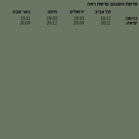
פרשת השבוע: פרשת ראה
תל אביב
ירושלים
חיפה
באר שבע
כניסה:
19:12
18:50
19:03
19:11
יציאה:
20:11
20:09
20:12
20:09