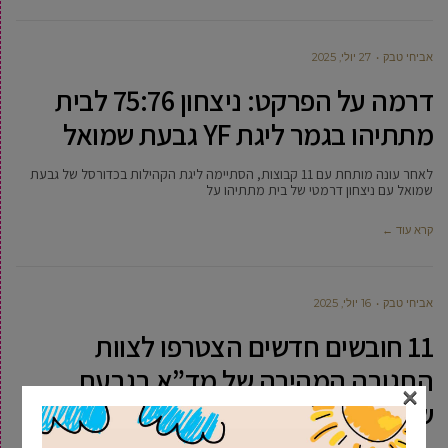
אביחי טבק
27 יולי, 2025
דרמה על הפרקט: ניצחון 75:76 לבית
מתתיהו בגמר ליגת YF גבעת שמואל
לאחר עונה מותחת עם 11 קבוצות, הסתיימה ליגת הקהילות בכדורסל של גבעת
שמואל עם ניצחון דרמטי של בית מתתיהו על
קרא עוד ←
אביחי טבק
16 יולי, 2025
11 חובשים חדשים הצטרפו לצוות
התגובה המהירה של מד”א בגבעת
×
שמואל