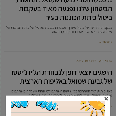
הביטחון שלנו נפגעה מאוד בעקבות
ביטול כיתת הכוננות בעיר
בעקבות ההודעה על ביטול מערך האבטחה בגבעת שמואל של כיתת הכוננות על
פי החלטת ראש העיר יוסי ברודני, בדקו במטה
קרא עוד ←
אביחי טבק
7 פברואר, 2024
הישגים יוצאי דופן לנבחרת הג’יו ג’יטסו
של גבעת שמואל באליפות הארצית
באליפות ישראל האחרונה בג'יו ג'יטסו השתתפו לא פחות מעשרה משתתפים
×
מגבעת שמואל – שזכו להישגים נאים, ל"פודיום" וגם ל-3 מדליות
קרא עוד ←