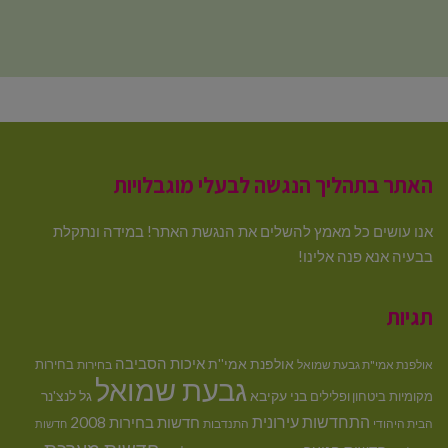
האתר בתהליך הנגשה לבעלי מוגבלויות
אנו עושים כל מאמץ להשלים את הנגשת האתר! במידה ונתקלת
בבעיה אנא פנה אלינו!
תגיות
איכות הסביבה
אולפנת אמי''ת
בחירות
אולפנת אמי"ת גבעת שמואל
בחירות
גבעת שמואל
בני עקיבא
גל לנצ'נר
מקומיות
ביטחון ופלילים
התחדשות עירונית
חדשות בחירות 2008
הבית היהודי
התנדבות
חדשות