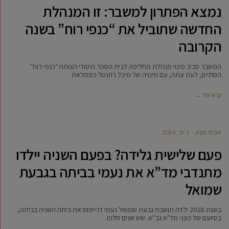
נמצא הפתרון למשבר: זו המנהלת
החדשה שתוביל את “כנפי רוח” בשנה
הקרובה
המשבר סביב מינוי מנהלת מחליפה לבית הספר היסודי הצומח "כנפי רוח"
הסתיים, לעת עתה, עם מינויה של מיכל רוזנטל כממלאת
קרא עוד ←
אביחי טבק
2 יוני, 2024
פעם שלישית גלידה? בפעם השניה יילדו
מתנדבי מד”א את נעמי בביתה בגבעת
שמואל
בשנת 2018 ילדה תושבת גבעת שמואל נעמי דרייפוס את ביתה השניה בביתה,
בסיועם של כונני מד"א גב"ש. שש שנים חלפו