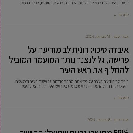
לפארק האירועים המרכזי בצומת הרחובות הנשיא והזיתים, לטובת במת
קרא עוד ←
אביחי טבק
15 פברואר, 2024
איבדה סיכוי: רונית לב מודיעה על
פרישה, גל לנצנר נותר המועמד המוביל
להחליף את ראש העיר
רונית לב הודיעה הערב על פרישתה מההתמודדות לראשות העיר והמועצה
והשארת הזירה להתמודדות ראש בראש בין ראש העיר ליו"ר האופוזיציה
קרא עוד ←
אביחי טבק
8 פברואר, 2024
59% מתושבי גבעת שמואל: תחושות