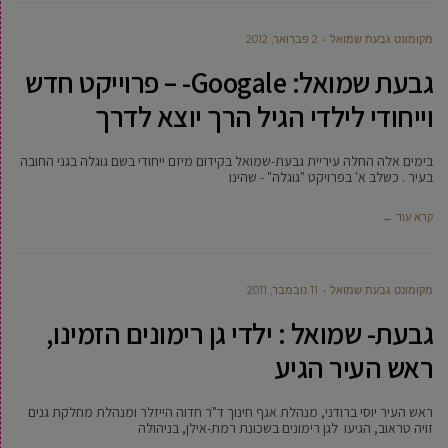
מקומונט גבעת שמואל
2 פברואר, 2012
גבעת שמואל: Googale- – פרוייקט חדש
וייחודי לילדי הגיל הרך יוצא לדרך
בימים אלה החלה עיריית גבעת-שמואל בקידום מיזם ייחודי בשם גוגלה בגני החובה
בעיר . כשלב א' בפרויקט "גוגלה" - שהינו
קרא עוד ←
מקומונט גבעת שמואל
11 נובמבר, 2011
גבעת- שמואל : ילדי גן רימונים הזמינו,
ראש העיר הגיע
ראש העיר יוסי ברודני, מנהלת אגף חינוך ד"ר חדוה הייזלר ומנהלת מחלקת גנים
זויה טראוב, הגיעו לגן רימונים בשכונת רמת-אילן, בניהולה