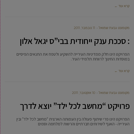
קרא עוד ←
מקומונט גבעת שמואל
11 נובמבר, 2011
: סככת ענק ייחודית בבי”ס יגאל אלון
הפרויקט הינו חלק ממדיניות העירייה להשקיע ולטפח את התנאים הפיסיים
במוסדות החינוך לרווחת תלמידי העיר.
קרא עוד ←
מקומונט גבעת שמואל
10 אוקטובר, 2011
פרויקט “מחשב לכל ילד” יוצא לדרך
הפרויקט הינו פרי שיתוף פעולה בין העמותה הארצית "מחשב לכל ילד" ובין
העירייה - האגף לשירותים חברתיים והרשות למלחמה וסמים