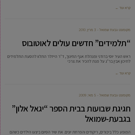
קרא עוד ←
מקומונט גבעת שמואל
3 מרץ, 2010
“תלמידים” חדשים עולים לאוטובוס
ראש העיר יוסי ברודני ומנהלת אגף החינוך, ד''ר הייזלר התלוו להסעת התלמידים
לתיכון אבין בר"ג על מנת להכיר את צרכי
קרא עוד ←
מקומונט גבעת שמואל
5 מאי, 2009
חגיגת שבועות בבית הספר “יגאל אלון”
בגבעת-שמואל
המופע כלל ביכורים, ריקודים והפרחת יונים. את שיר הסיום ביצעו הילדים כשהם