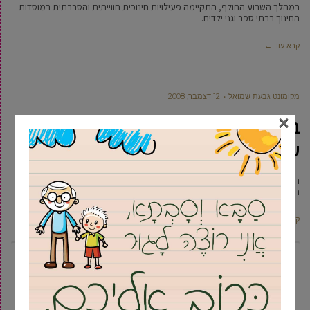
במהלך השבוע החולף, התקיימה פעילויות חינוכית חווייתית והסברתית במוסדות
החינוך בבתי ספר וגני ילדים.
קרא עוד ←
מקומונט גבעת שמואל
12 דצמבר, 2008
×
בבי”ס יגאל אלון בגבעת שמואל שומרים
על המים
התלמידים החלו בפרוייקט מיוחד במסגרתו נחשפו לתרומתם של המים ולסכנה
הטמונה בחסרונם.
קרא עוד ←
3
2
1