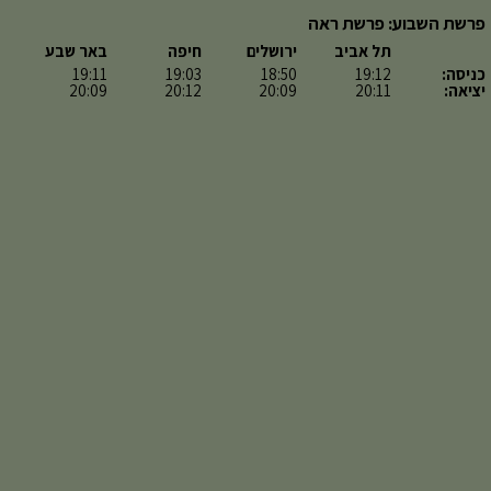
פרשת השבוע: פרשת ראה
תל אביב
ירושלים
חיפה
באר שבע
כניסה:
19:12
18:50
19:03
19:11
יציאה:
20:11
20:09
20:12
20:09