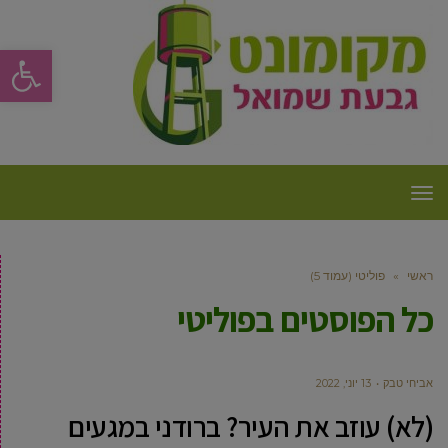
פתח סרגל
תפריט
ראשי
»
פוליטי (עמוד 5)
כל הפוסטים ב
פוליטי
אביחי טבק
13 יוני, 2022
(לא) עוזב את העיר? ברודני במגעים