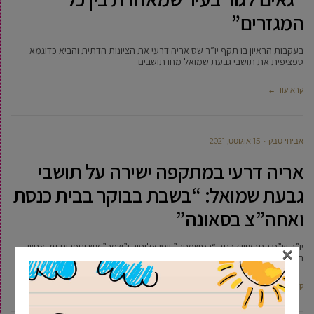
המגזרים”
בעקבות הראיון בו תקף יו”ר שס אריה דרעי את הציונות הדתית והביא כדוגמא
ספציפית את תושבי גבעת שמואל מחו תושבים
קרא עוד ←
אביחי טבק
15 אוגוסט, 2021
אריה דרעי במתקפה ישירה על תושבי
גבעת שמואל: “בשבת בבוקר בבית כנסת
ואחה”צ בסאונה”
×
יו”ר ש”ס התראיין לכתב “במשפחה” יוסי אליטוב ו”שפך” אש וגופרית על אנשי
הציונות הדתית, וכדוגמא העלה על המוקד את תושבי
קרא עוד ←