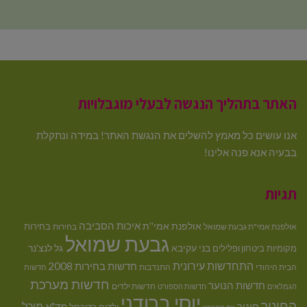
האתר בתהליך הנגשה לבעלי מוגבלויות
אנו עושים כל מאמץ להשלים את הנגשת האתר! במידה ונתקלת
בבעיה אנא פנה אלינו!
תגיות
איכות הסביבה
אולפנת אמי''ת
בחירות
אולפנת אמי"ת גבעת שמואל
בחירות
גבעת שמואל
בני עקיבא
גל לנצ'נר
מקומיות
ביטחון ופלילים
התחדשות עירונית
חדשות בחירות 2008
הבית היהודי
התנדבות
חדשות
חדשות מערכת
חדשות הנוער
חדשות ילדים
הגמלאים
חדשות הספורט
יוסי ברודני
החינוך
מיכל
חינוך
מד"א