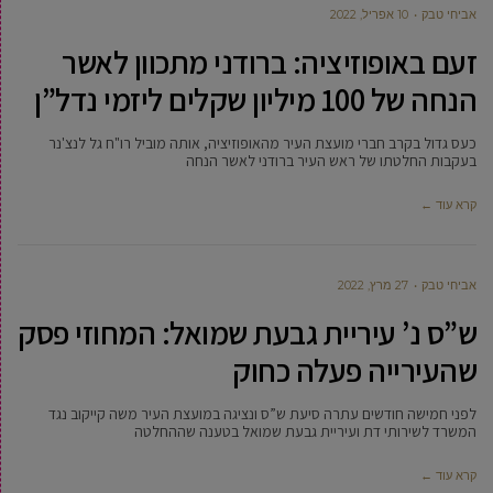
אביחי טבק
10 אפריל, 2022
זעם באופוזיציה: ברודני מתכוון לאשר
הנחה של 100 מיליון שקלים ליזמי נדל”ן
כעס גדול בקרב חברי מועצת העיר מהאופוזיציה, אותה מוביל רו"ח גל לנצ'נר
בעקבות החלטתו של ראש העיר ברודני לאשר הנחה
קרא עוד ←
אביחי טבק
27 מרץ, 2022
ש”ס נ’ עיריית גבעת שמואל: המחוזי פסק
שהעירייה פעלה כחוק
לפני חמישה חודשים עתרה סיעת ש”ס ונציגה במועצת העיר משה קייקוב נגד
המשרד לשירותי דת ועיריית גבעת שמואל בטענה שההחלטה
קרא עוד ←