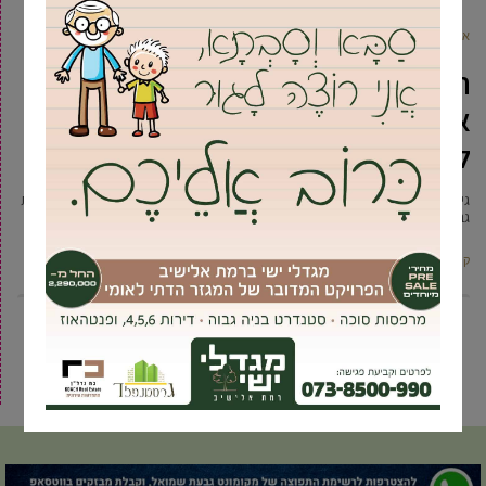
אביעד ברטוב
5 אוגוסט, 2021
הנצחה: גינת השקד ברמת אילן מחליפה
את שמה לזיכרו של ראש המועצה
לשעבר
גינת השקד בשכונת רמת אילן משנה את שמה לזיכרו של ראש המועצה המקומית
גבעת שמואל (1976-1993) יעקב ויסמונקי. בטקס השתתפו
קרא עוד ←
8
7
6
5
4
3
2