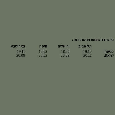
פרשת השבוע: פרשת ראה
תל אביב
ירושלים
חיפה
באר שבע
כניסה:
19:12
18:50
19:03
19:11
יציאה:
20:11
20:09
20:12
20:09