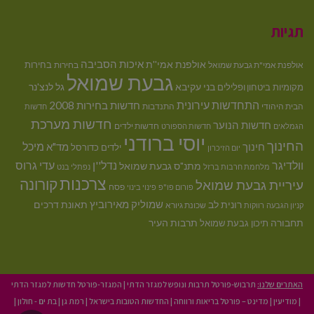
תגיות
איכות הסביבה
אולפנת אמי''ת
בחירות
אולפנת אמי"ת גבעת שמואל
בחירות
גבעת שמואל
בני עקיבא
גל לנצ'נר
מקומיות
ביטחון ופלילים
התחדשות עירונית
חדשות בחירות 2008
הבית היהודי
התנדבות
חדשות
חדשות מערכת
חדשות הנוער
חדשות ילדים
הגמלאים
חדשות הספורט
יוסי ברודני
החינוך
מיכל
חינוך
מד"א
ילדים
כדורסל
יום הזיכרון
וולדיגר
נדל''ן
עדי גרוס
מתנ"ס גבעת שמואל
מלחמת חרבות ברזל
נפתלי בנט
צרכנות
קורונה
עיריית גבעת שמואל
פסח
פורום פו"פ
פינוי בינוי
רונית לב
שמוליק מאירוביץ
תאונת דרכים
שכונת גיורא
קניון הגבעה
רווקות
תחבורה
תיכון גבעת שמואל
תרבות העיר
האתרים שלנו:
תרבוש-פורטל תרבות ונופש למגזר הדתי
|
המגזר-פורטל חדשות למגזר הדתי
|
מודיעין
|
מדינט – פורטל בריאות ורווחה
|
החדשות הטובות בישראל
|
רמת גן
|
בת ים - חולון
|