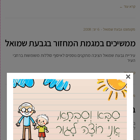
קרא עוד ←
מקומונט גבעת שמואל
6 יוני, 2008
ממשיכים במגמת המחזור בגבעת שמואל
עיריית גבעת שמואל הציבה מתקנים נוספים לאיסוף סוללות משומשות ברחבי
העיר
×
קרא עוד ←
מקומונט גבעת שמואל
5 מאי, 2008
בן ארי נאבק בהצבת אנטנות סלולאריות
בעקבות כוונת החברות הסלולאריות להציב אנטנה ברחוב גוש עציון החליט בן ארי
לצאת למאבק בכוונה.