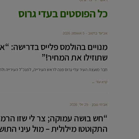
כל הפוסטים ב
עדי גרוס
אביעד ברטוב
5 אוגוסט, 2026
מנויים בהולמס פלייס בדרישה: “אפ
שתוזילו את המחיר!”
חבר מועצת העיר עדי גרוס פנה לראש העירייה, למנכ"ל העירייה ול
קרא עוד ←
אביחי טבק
29 יולי, 2026
“חש בושה עמוקה; צר לי שזו הרמה
התקוטטו מילולית – מול עיני התו