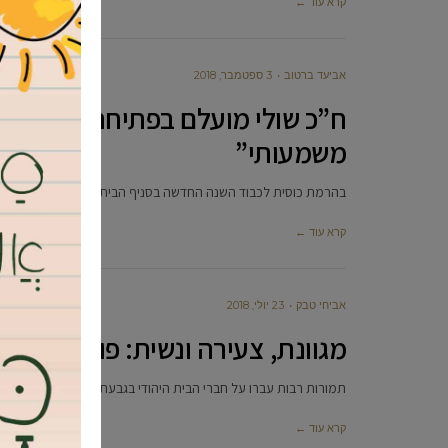
קרא עוד ←
אביעד ברטוב
3 ספטמבר, 2018
ח”כ שולי מועלם בפתיחת קמפיין הב
משמעותי”
בהרמת כוסית לכבוד השנה החדשה בסניף הבית היהודי של גבעת 
קרא עוד ←
אביחי טבק
23 יולי, 2018
מגוונת, צעירה ונשית: פורסמה רש
תמורות רבות עברו על חברי הבית היהודי בגבעת שמואל ב-5 השנים האחרונות, אך במבחן התוצאה – סניף הבית היהודי המקומי
קרא עוד ←