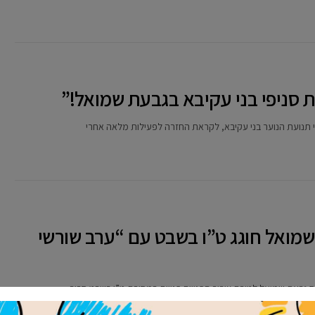
את סניפי בני עקיבא בגבעת שמואל!”
י תנועת הנוער בני עקיבא, לקראת החזרה לפעילות מלאה אחרי
שמואל חוגג ט”ו בשבט עם “ערב שורשי
 גבעת שמואל לטובת ציבור הפנויים פנויות במסיבת ט”ו בשבט סביב