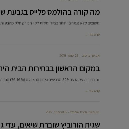
מה קורה בהולמס פלייס בגבעת ש
שיפוצים שלא נגמרים, חוסר בציוד ושירות לקוי הם רק חלק מהבעיות 
קרא עוד ←
אביעד ברטוב
23 ינואר, 2018
במקום הראשון בבחירות הבית היהוד
יום בחירות עמוס עם 329 מצביעים ואחוז ההצבעה (76.16%) הגבוה בארץ הסתיים אתמול בגבעת שמואל, כשבסביבות חצות כבר הגיעו התוצאות
קרא עוד ←
מקומונט גבעת שמואל
6 נובמבר, 2017
שגית הורוביץ שוברת שיאים, עדי ג