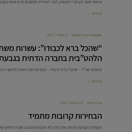
עימות סוער בין חברי מועצה, דובר העירייה ותושבים פרץ אמש בקב
קרא עוד ←
מקומונט גבעת שמואל
27 אפריל, 2021
“שהכל ברא לכבודו”: עשרות משת
הלהט”בית בחברה הדתית בגבעת
עמותת שב”ל – שהכל ברא לכבודו – מקדמת את השיח הלהטבי במגז
קרא עוד ←
אביחי טבק
27 נובמבר, 2020
הבחירות קרובות מתמיד
תקופת הקורונה תפסה את כולנו לא מוכנים ופגעה בשגרת החיים של