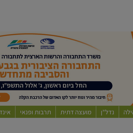
ילה
נדל”ן
מועצה דתית
תרבות ופנאי
אינד